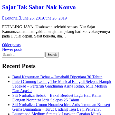
Sajat Tak Sabar Nak Konvo
Editorial
June 26, 2019
June 26, 2019
PETALING JAYA: Usahawan selebriti sensasi Nur Sajat
Kamaruzzaman mengakhui teruja menjelang hari konvokesyennya
pada 1 Julai depan. Sajat berkata, dia…
Posts
Older posts
Newer posts
navigation
Search
for:
Recent Posts
Batal Keputusan Bebas – Ismahalil Dipenjara 30 Tahun
Puteri Gunung Ledang The Musical Bangkit Selepas Hampir
Sedekad – Pertaruh Gandingan Aisha Retno, Mila Mohsin
Dan Aqasha
Siti Nurhaliza Sebak – Bakal Berduet Lagu Hati Kama
Dengan Noraniza Idris Selepas 25 Tahun
Siti Nurhaliza Umum Noraniza Idris Artis Jemputan Konsert
Gema Bumantara – Turut Undang Tiga Lagi Penyanyi
Launchpad Medium Strategik Luaskan Capaian Muzik