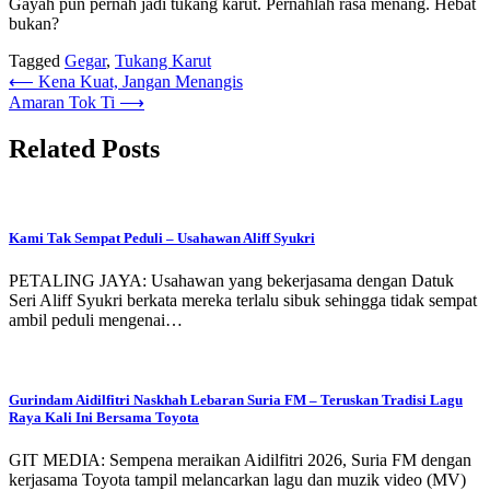
Gayah pun pernah jadi tukang karut. Pernahlah rasa menang. Hebat
bukan?
Tagged
Gegar
,
Tukang Karut
Post
⟵
Kena Kuat, Jangan Menangis
Amaran Tok Ti
⟶
navigation
Related Posts
Kami Tak Sempat Peduli – Usahawan Aliff Syukri
PETALING JAYA: Usahawan yang bekerjasama dengan Datuk
Seri Aliff Syukri berkata mereka terlalu sibuk sehingga tidak sempat
ambil peduli mengenai…
Gurindam Aidilfitri Naskhah Lebaran Suria FM – Teruskan Tradisi Lagu
Raya Kali Ini Bersama Toyota
GIT MEDIA: Sempena meraikan Aidilfitri 2026, Suria FM dengan
kerjasama Toyota tampil melancarkan lagu dan muzik video (MV)