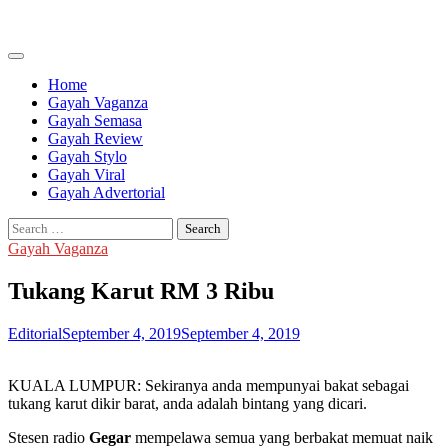
Skip
to
content
Home
Gayah Vaganza
Gayah Semasa
Gayah Review
Gayah Stylo
Gayah Viral
Gayah Advertorial
Search
for:
Gayah Vaganza
Tukang Karut RM 3 Ribu
Editorial
September 4, 2019
September 4, 2019
KUALA LUMPUR: Sekiranya anda mempunyai bakat sebagai
tukang karut dikir barat, anda adalah bintang yang dicari.
Stesen radio
Gegar
mempelawa semua yang berbakat memuat naik