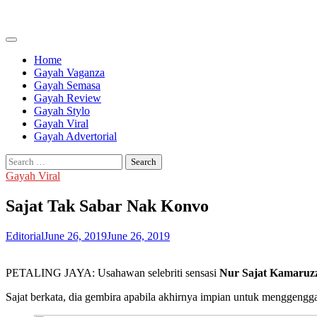
Skip
to
content
Home
Gayah Vaganza
Gayah Semasa
Gayah Review
Gayah Stylo
Gayah Viral
Gayah Advertorial
Search
for:
Gayah Viral
Sajat Tak Sabar Nak Konvo
Editorial
June 26, 2019
June 26, 2019
PETALING JAYA: Usahawan selebriti sensasi
Nur Sajat Kamaru
Sajat berkata, dia gembira apabila akhirnya impian untuk menggeng