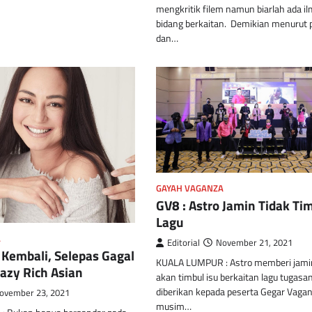
mengkritik filem namun biarlah ada i
bidang berkaitan. Demikian menurut
dan…
GAYAH VAGANZA
GV8 : Astro Jamin Tidak Tim
Lagu
A
Editorial
November 21, 2021
 Kembali, Selepas Gagal
KUALA LUMPUR : Astro memberi jami
razy Rich Asian
akan timbul isu berkaitan lagu tugasa
diberikan kepada peserta Gegar Vaga
ovember 23, 2021
musim…