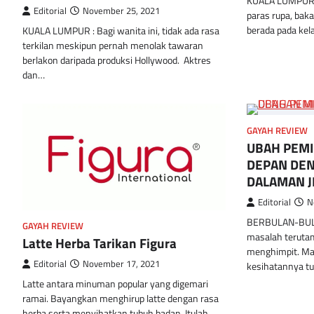
KUALA LUMPUR :
Editorial
November 25, 2021
paras rupa, baka
berada pada kel
KUALA LUMPUR : Bagi wanita ini, tidak ada rasa
terkilan meskipun pernah menolak tawaran
berlakon daripada produksi Hollywood. Aktres
dan…
GAYAH REVIEW
UBAH PEMI
DEPAN DE
DALAMAN 
Editorial
N
BERBULAN-BULA
GAYAH REVIEW
masalah teruta
Latte Herba Tarikan Figura
menghimpit. Ma
Editorial
November 17, 2021
kesihatannya tu
Latte antara minuman popular yang digemari
ramai. Bayangkan menghirup latte dengan rasa
herba serta menyihatkan tubuh badan. Itulah