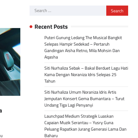
Search
for:
Recent Posts
Puteri Gunung Ledang The Musical Bangkit
Selepas Hampir Sedekad – Pertaruh
Gandingan Aisha Retno, Mila Mohsin Dan
Aqasha
Siti Nurhaliza Sebak – Bakal Berduet Lagu Hati
Kama Dengan Noraniza Idris Selepas 25
Tahun
Siti Nurhaliza Umum Noraniza Idris Artis
Jemputan Konsert Gema Bumantara – Turut
Undang Tiga Lagi Penyanyi
a
Launchpad Medium Strategik Luaskan
Capaian Muzik Serantau – Yusry Guna
Peluang Rapatkan Jurang Generasi Lama Dan
hu
Baharu