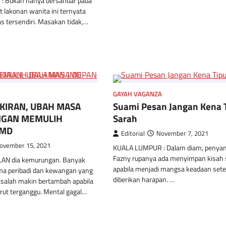
 Bukan hanya bersandar pada
t lakonan wanita ini ternyata
as tersendiri. Masakan tidak,…
GAYAH VAGANZA
KIRAN, UBAH MASA
Suami Pesan Jangan Kena 
NGAN MEMULIH
Sarah
JMD
Editorial
November 7, 2021
ovember 15, 2021
KUALA LUMPUR : Dalam diam, penyan
Fazny rupanya ada menyimpan kisah 
N dia kemurungan. Banyak
apabila menjadi mangsa keadaan sete
ma peribadi dan kewangan yang
diberikan harapan. …
salah makin bertambah apabila
rut terganggu. Mental gagal…