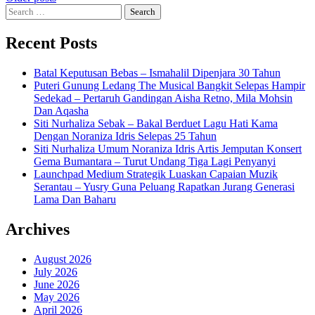
Posts
Search
navigation
for:
Recent Posts
Batal Keputusan Bebas – Ismahalil Dipenjara 30 Tahun
Puteri Gunung Ledang The Musical Bangkit Selepas Hampir
Sedekad – Pertaruh Gandingan Aisha Retno, Mila Mohsin
Dan Aqasha
Siti Nurhaliza Sebak – Bakal Berduet Lagu Hati Kama
Dengan Noraniza Idris Selepas 25 Tahun
Siti Nurhaliza Umum Noraniza Idris Artis Jemputan Konsert
Gema Bumantara – Turut Undang Tiga Lagi Penyanyi
Launchpad Medium Strategik Luaskan Capaian Muzik
Serantau – Yusry Guna Peluang Rapatkan Jurang Generasi
Lama Dan Baharu
Archives
August 2026
July 2026
June 2026
May 2026
April 2026