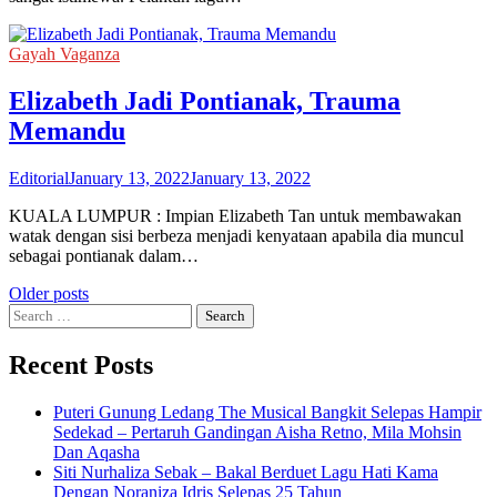
Gayah Vaganza
Elizabeth Jadi Pontianak, Trauma
Memandu
Editorial
January 13, 2022
January 13, 2022
KUALA LUMPUR : Impian Elizabeth Tan untuk membawakan
watak dengan sisi berbeza menjadi kenyataan apabila dia muncul
sebagai pontianak dalam…
Posts
Older posts
Search
navigation
for:
Recent Posts
Puteri Gunung Ledang The Musical Bangkit Selepas Hampir
Sedekad – Pertaruh Gandingan Aisha Retno, Mila Mohsin
Dan Aqasha
Siti Nurhaliza Sebak – Bakal Berduet Lagu Hati Kama
Dengan Noraniza Idris Selepas 25 Tahun