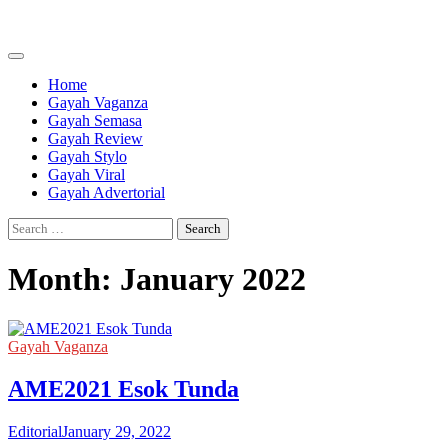
Skip
to
content
Home
Gayah Vaganza
Gayah Semasa
Gayah Review
Gayah Stylo
Gayah Viral
Gayah Advertorial
Search
for:
Month:
January 2022
Gayah Vaganza
AME2021 Esok Tunda
Editorial
January 29, 2022