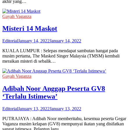
akhir yang…
Gayah Vaganza
Misteri 14 Maskot
Editorial
January 14, 2022
January 14, 2022
KUALA LUMPUR : Selepas mendapat sambutan hangat pada
musim pertama, The Masked Singer Malaysia (TMSM) kembali
meraikan misteri di sebalik…
Gayah Vaganza
Adibah Noor Anggap Peserta GV8
‘Terlalu Istimewa’
Editorial
January 13, 2022
January 13, 2022
PUTRAJAYA : Adibah Noor memberitahu, kesemua peserta Gegar
Vaganza musim kelapan (GV8) mempunyai ikatan yang disifatkan
sangat istimewa. Pelantun lagu…