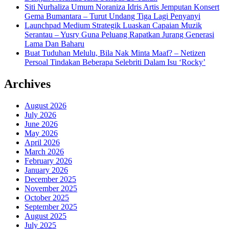
Siti Nurhaliza Umum Noraniza Idris Artis Jemputan Konsert
Gema Bumantara – Turut Undang Tiga Lagi Penyanyi
Launchpad Medium Strategik Luaskan Capaian Muzik
Serantau – Yusry Guna Peluang Rapatkan Jurang Generasi
Lama Dan Baharu
Buat Tuduhan Melulu, Bila Nak Minta Maaf? – Netizen
Persoal Tindakan Beberapa Selebriti Dalam Isu ‘Rocky’
Archives
August 2026
July 2026
June 2026
May 2026
April 2026
March 2026
February 2026
January 2026
December 2025
November 2025
October 2025
September 2025
August 2025
July 2025