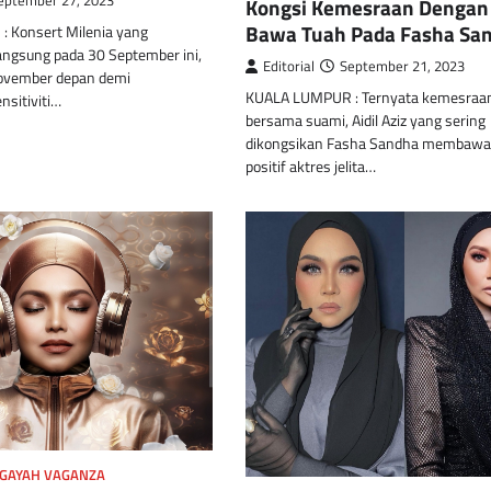
eptember 27, 2023
Kongsi Kemesraan Dengan
Bawa Tuah Pada Fasha Sa
 Konsert Milenia yang
langsung pada 30 September ini,
Editorial
September 21, 2023
November depan demi
KUALA LUMPUR : Ternyata kemesraa
sitiviti…
bersama suami, Aidil Aziz yang sering
dikongsikan Fasha Sandha membawa
positif aktres jelita…
GAYAH VAGANZA