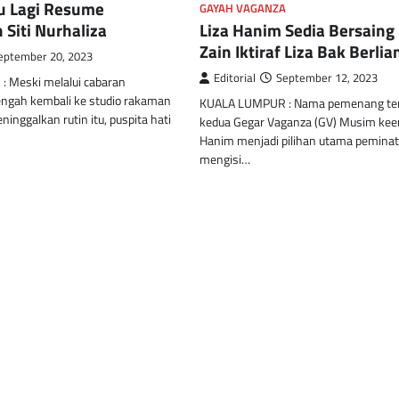
tu Lagi Resume
GAYAH VAGANZA
Liza Hanim Sedia Bersaing
Siti Nurhaliza
Zain Iktiraf Liza Bak Berlia
eptember 20, 2023
Editorial
September 12, 2023
 Meski melalui cabaran
ngah kembali ke studio rakaman
KUALA LUMPUR : Nama pemenang t
inggalkan rutin itu, puspita hati
kedua Gegar Vaganza (GV) Musim kee
Hanim menjadi pilihan utama peminat
mengisi…