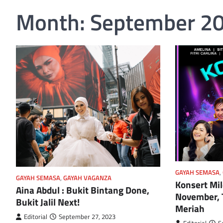
Month:
September 2
GAYAH SEMASA
,
GAYAH SEMASA
,
GAYAH VAGANZA
Konsert Mil
Aina Abdul : Bukit Bintang Done,
November, 
Bukit Jalil Next!
Meriah
Editorial
September 27, 2023