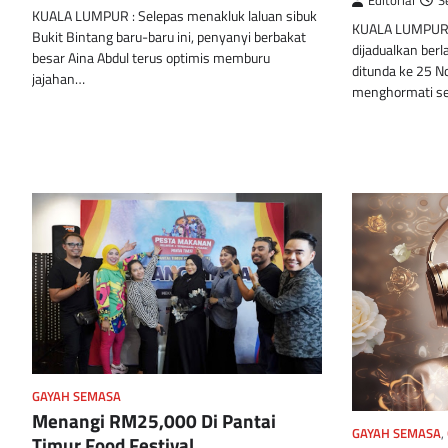
Editorial
S
KUALA LUMPUR : Selepas menakluk laluan sibuk
KUALA LUMPUR :
Bukit Bintang baru-baru ini, penyanyi berbakat
dijadualkan ber
besar Aina Abdul terus optimis memburu
ditunda ke 25 
jajahan…
menghormati sen
GAYAH SEMASA
Menangi RM25,000 Di Pantai
GAYAH SEMASA
,
Timur Food Festival