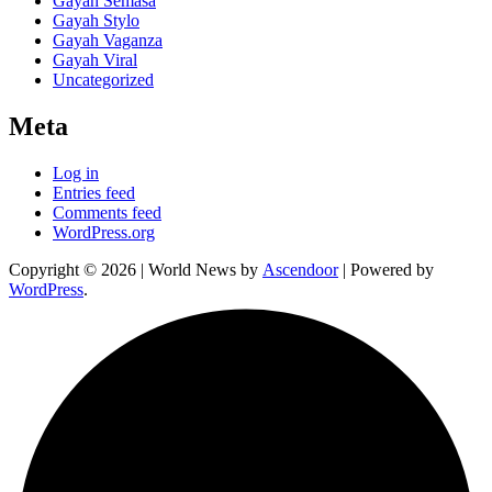
Gayah Semasa
Gayah Stylo
Gayah Vaganza
Gayah Viral
Uncategorized
Meta
Log in
Entries feed
Comments feed
WordPress.org
Copyright © 2026
| World News by
Ascendoor
| Powered by
WordPress
.