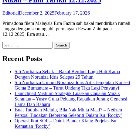
Editorial
December 2, 2025
February 17, 2026
Primadona filem Malaysia Erra Fazira sah bakal mendirikan rumah
tangga dengan seorang ahli perniagaan Ezwan Zain pada
12.12.2025 Erra atau…
Search
for:
Recent Posts
Siti Nurhaliza Sebak – Bakal Berduet Lagu Hati Kama
Dengan Noraniza Idris Selepas 25 Tahun
Siti Nurhaliza Umum Noraniza Idris Artis Jemputan Konsert
Gema Bumantara – Turut Undang Tiga Lagi Penyanyi
Launchpad Medium Strategik Luaskan Capaian Muzik
Serantau – Yusry Guna Peluang Rapatkan Jurang Generasi
Lama Dan Baharu
Buat Tuduhan Melulu, Bila Nak Minta Maaf? – Netizen
Persoal Tindakan Beberapa Selebriti Dalam Isu ‘Rocky’
Operasi Ikut SOP – Datuk Bandar Klang Perjelas Isu
Kematian ‘Rocky’