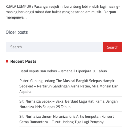
KUALA LUMPUR : Pasangan sejoli ini beruntung lebih-lebih lagi masing-
masing berkongsi minat dan bakat yang besar dalam muzik. Biarpun
mempunyai…
Posts
Older posts
navigation
Search
for:
Recent Posts
Batal Keputusan Bebas – Ismahalil Dipenjara 30 Tahun
Puteri Gunung Ledang The Musical Bangkit Selepas Hampir
Sedekad – Pertaruh Gandingan Aisha Retno, Mila Mohsin Dan
Aqasha
Siti Nurhaliza Sebak – Bakal Berduet Lagu Hati Kama Dengan
Noraniza Idris Selepas 25 Tahun
Siti Nurhaliza Umum Noraniza Idris Artis Jemputan Konsert
Gema Bumantara – Turut Undang Tiga Lagi Penyanyi