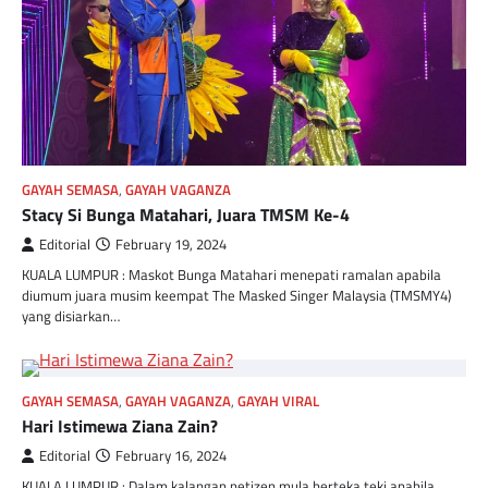
GAYAH SEMASA
,
GAYAH VAGANZA
Stacy Si Bunga Matahari, Juara TMSM Ke-4
Editorial
February 19, 2024
KUALA LUMPUR : Maskot Bunga Matahari menepati ramalan apabila
diumum juara musim keempat The Masked Singer Malaysia (TMSMY4)
yang disiarkan…
GAYAH SEMASA
,
GAYAH VAGANZA
,
GAYAH VIRAL
Hari Istimewa Ziana Zain?
Editorial
February 16, 2024
KUALA LUMPUR : Dalam kalangan netizen mula berteka teki apabila