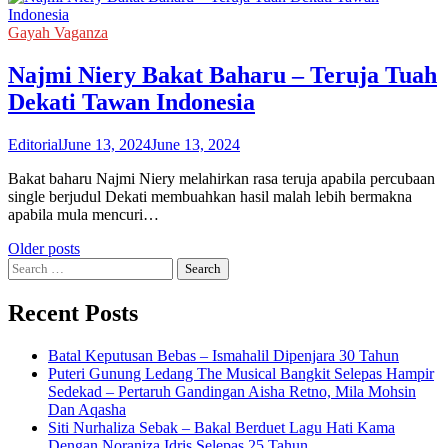
Gayah Vaganza
Najmi Niery Bakat Baharu – Teruja Tuah
Dekati Tawan Indonesia
Editorial
June 13, 2024
June 13, 2024
Bakat baharu Najmi Niery melahirkan rasa teruja apabila percubaan
single berjudul Dekati membuahkan hasil malah lebih bermakna
apabila mula mencuri…
Posts
Older posts
Search
navigation
for:
Recent Posts
Batal Keputusan Bebas – Ismahalil Dipenjara 30 Tahun
Puteri Gunung Ledang The Musical Bangkit Selepas Hampir
Sedekad – Pertaruh Gandingan Aisha Retno, Mila Mohsin
Dan Aqasha
Siti Nurhaliza Sebak – Bakal Berduet Lagu Hati Kama
Dengan Noraniza Idris Selepas 25 Tahun