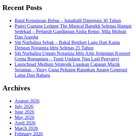
Recent Posts
Batal Keputusan Bebas – Ismahalil Dipenjara 30 Tahun
Puteri Gunung Ledang The Musical Bangkit Selepas Hampir
Sedekad – Pertaruh Gandingan Aisha Retno, Mila Mohsin
Dan Aqasha
Siti Nurhaliza Sebak – Bakal Berduet Lagu Hati Kama
Dengan Noraniza Idris Selepas 25 Tahun
Siti Nurhaliza Umum Noraniza Idris Artis Jemputan Konsert
Gema Bumantara – Turut Undang Tiga Lagi Penyanyi
Launchpad Medium Strategik Luaskan Capaian Muzik
Serantau – Yusry Guna Peluang Rapatkan Jurang Generasi
Lama Dan Baharu
Archives
August 2026
July 2026
June 2026
May 2026
April 2026
March 2026
February 2026