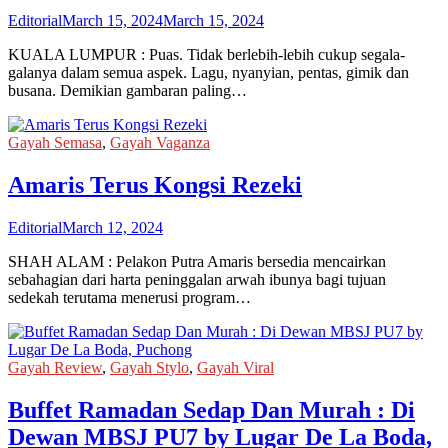
Editorial
March 15, 2024
March 15, 2024
KUALA LUMPUR : Puas. Tidak berlebih-lebih cukup segala-
galanya dalam semua aspek. Lagu, nyanyian, pentas, gimik dan
busana. Demikian gambaran paling…
Gayah Semasa
,
Gayah Vaganza
Amaris Terus Kongsi Rezeki
Editorial
March 12, 2024
SHAH ALAM : Pelakon Putra Amaris bersedia mencairkan
sebahagian dari harta peninggalan arwah ibunya bagi tujuan
sedekah terutama menerusi program…
Gayah Review
,
Gayah Stylo
,
Gayah Viral
Buffet Ramadan Sedap Dan Murah : Di
Dewan MBSJ PU7 by Lugar De La Boda,