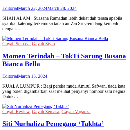
Editorial
March 22, 2024
March 28, 2024
SHAH ALAM : Suasana Ramadan lebih dekat dah terasa apabila
syarikat katering terkemuka tanah air Zai Sri Gemilang kembali
dengan…
Gayah Semasa
,
Gayah Stylo
Momen Terindah – TokTi Sarung Busana
Bianca Bella
Editorial
March 15, 2024
KUALA LUMPUR : Bagi pereka muda Amirul Safwan, tiada kata
yang boleh digambarkan saat melihat penyanyi nombor satu negara
Datuk…
Gayah Review
,
Gayah Semasa
,
Gayah Vaganza
Siti Nurhaliza Pemegang ‘Takhta’