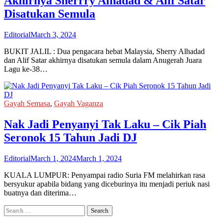
Akhirnya Sherrry Alhadad & Alif Satar
Disatukan Semula
Editorial
March 3, 2024
BUKIT JALIL : Dua pengacara hebat Malaysia, Sherry Alhadad
dan Alif Satar akhirnya disatukan semula dalam Anugerah Juara
Lagu ke-38…
Gayah Semasa
,
Gayah Vaganza
Nak Jadi Penyanyi Tak Laku – Cik Piah
Seronok 15 Tahun Jadi DJ
Editorial
March 1, 2024
March 1, 2024
KUALA LUMPUR: Penyampai radio Suria FM melahirkan rasa
bersyukur apabila bidang yang diceburinya itu menjadi periuk nasi
buatnya dan diterima…
Search
for: