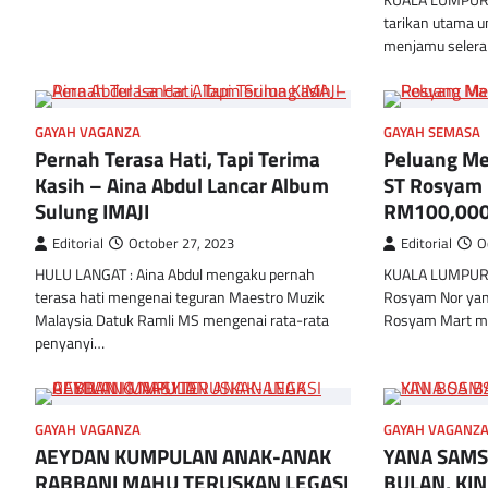
KUALA LUMPUR : 
tarikan utama 
menjamu selera d
GAYAH VAGANZA
GAYAH SEMASA
Pernah Terasa Hati, Tapi Terima
Peluang Me
Kasih – Aina Abdul Lancar Album
ST Rosyam 
Sulung IMAJI
RM100,00
Editorial
October 27, 2023
Editorial
O
HULU LANGAT : Aina Abdul mengaku pernah
KUALA LUMPUR :
terasa hati mengenai teguran Maestro Muzik
Rosyam Nor yang
Malaysia Datuk Ramli MS mengenai rata-rata
Rosyam Mart ma
penyanyi…
GAYAH VAGANZA
GAYAH VAGANZ
AEYDAN KUMPULAN ANAK-ANAK
YANA SAMS
RABBANI MAHU TERUSKAN LEGASI
BULAN, KIN