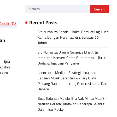
Search
for:
Recent Posts
Siti Nurhaliza Sebak – Bakal Berduet Lagu Hati
Kama Dengan Noraniza Idris Selepas 25
gan
Tahun
Siti Nurhaliza Umum Noraniza Idris Artis
Jemputan Konsert Gema Bumantara – Turut
ncipta
Undang Tiga Lagi Penyanyi
apabila
aharu
Launchpad Medium Strategik Luaskan
Capaian Muzik Serantau – Yusry Guna
Peluang Rapatkan Jurang Generasi Lama Dan
Baharu
Buat Tuduhan Melulu, Bila Nak Minta Maaf? –
Netizen Persoal Tindakan Beberapa Selebriti
Dalam Isu ‘Rocky’