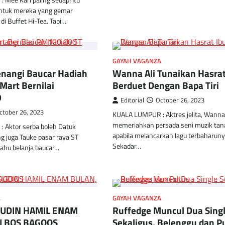
Mee Kari paling sedap! Itu
untuk mereka yang gemar
i Buffet Hi-Tea. Tapi…
GAYAH VAGANZA
nangi Baucar Hadiah
Wanna Ali Tunaikan Hasrat
Mart Bernilai
Berduet Dengan Bapa Tiri
0
Editorial
October 26, 2023
ctober 26, 2023
KUALA LUMPUR : Aktres jelita, Wanna 
memeriahkan persada seni muzik tana
 Aktor serba boleh Datuk
apabila melancarkan lagu terbaharun
 juga Tauke pasar raya ST
Sekadar…
hu belanja baucar…
A
GAYAH VAGANZA
UDIN HAMIL ENAM
Ruffedge Muncul Dua Sing
I BOS BAGOOS
Sekaligus, Belenggu dan P