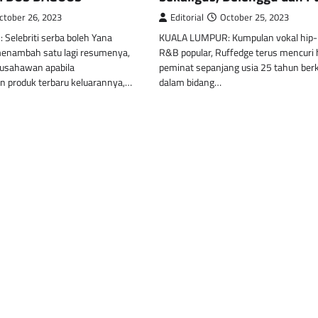
ctober 26, 2023
Editorial
October 25, 2023
elebriti serba boleh Yana
KUALA LUMPUR: Kumpulan vokal hip-
menambah satu lagi resumenya,
R&B popular, Ruffedge terus mencuri 
r usahawan apabila
peminat sepanjang usia 25 tahun be
 produk terbaru keluarannya,…
dalam bidang…