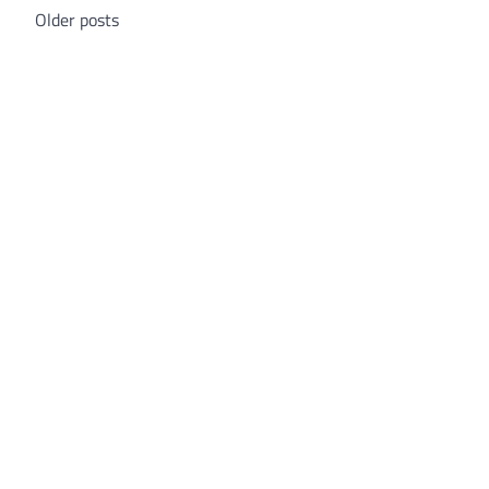
Posts
Older posts
navigation