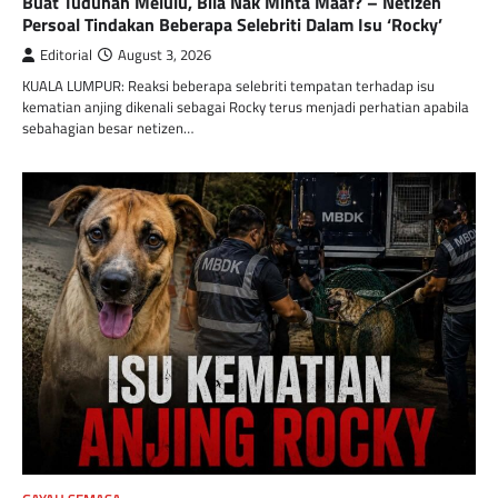
Buat Tuduhan Melulu, Bila Nak Minta Maaf? – Netizen
Persoal Tindakan Beberapa Selebriti Dalam Isu ‘Rocky’
Editorial
August 3, 2026
KUALA LUMPUR: Reaksi beberapa selebriti tempatan terhadap isu
kematian anjing dikenali sebagai Rocky terus menjadi perhatian apabila
sebahagian besar netizen…