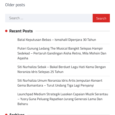
Posts
Older posts
navigation
Search
for:
Recent Posts
Batal Keputusan Bebas – Ismahalil Dipenjara 30 Tahun
Puteri Gunung Ledang The Musical Bangkit Selepas Hampir
Sedekad – Pertaruh Gandingan Aisha Retno, Mila Mohsin Dan
Aqasha
Siti Nurhaliza Sebak – Bakal Berduet Lagu Hati Kama Dengan
Noraniza Idris Selepas 25 Tahun
Siti Nurhaliza Umum Noraniza Idris Artis Jemputan Konsert
Gema Bumantara – Turut Undang Tiga Lagi Penyanyi
Launchpad Medium Strategik Luaskan Capaian Muzik Serantau
– Yusry Guna Peluang Rapatkan Jurang Generasi Lama Dan
Baharu
Archives