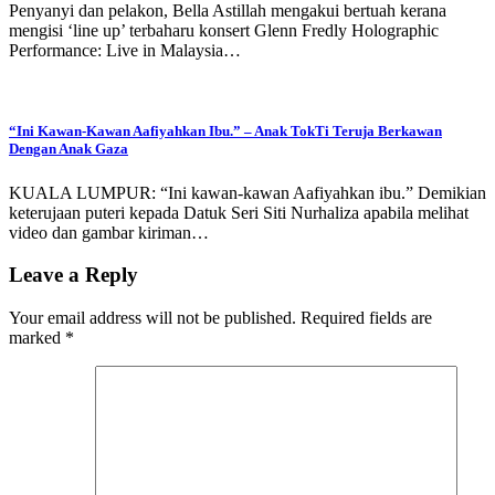
Penyanyi dan pelakon, Bella Astillah mengakui bertuah kerana
mengisi ‘line up’ terbaharu konsert Glenn Fredly Holographic
Performance: Live in Malaysia…
“Ini Kawan-Kawan Aafiyahkan Ibu.” – Anak TokTi Teruja Berkawan
Dengan Anak Gaza
KUALA LUMPUR: “Ini kawan-kawan Aafiyahkan ibu.” Demikian
keterujaan puteri kepada Datuk Seri Siti Nurhaliza apabila melihat
video dan gambar kiriman…
Leave a Reply
Your email address will not be published.
Required fields are
marked
*