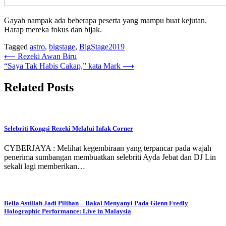
Gayah nampak ada beberapa peserta yang mampu buat kejutan.
Harap mereka fokus dan bijak.
Tagged
astro
,
bigstage
,
BigStage2019
Post
⟵
Rezeki Awan Biru
“Saya Tak Habis Cakap,” kata Mark
⟶
navigation
Related Posts
Selebriti Kongsi Rezeki Melalui Infak Corner
CYBERJAYA : Melihat kegembiraan yang terpancar pada wajah
penerima sumbangan membuatkan selebriti Ayda Jebat dan DJ Lin
sekali lagi memberikan…
Bella Astillah Jadi Pilihan – Bakal Menyanyi Pada Glenn Fredly
Holographic Performance: Live in Malaysia