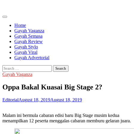
Skip
to
content
Home
Gayah Vaganza
Gayah Semasa
Gayah Review
Gayah Stylo
Gayah Viral
Gayah Advertorial
Search
for:
Gayah Vaganza
Oppa Bakal Kuasai Big Stage 2?
Editorial
August 18, 2019
August 18, 2019
Malam ini bermula cabaran edisi baru Big Stage musim kedua
menampilkan 12 peserta menggalas cabaran memburu gelaran juara.