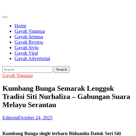
Skip
to
content
Home
Gayah Vaganza
Gayah Semasa
Gayah Review
Gayah Stylo
Gayah Viral
Gayah Advertorial
Search
for:
Gayah Vaganza
Kumbang Bunga Semarak Lenggok
Tradisi Siti Nurhaliza – Gabungan Suara
Melayu Serantau
Editorial
October 24, 2025
Kumbang Bunga single terbaru Biduanita Datuk Seri Siti