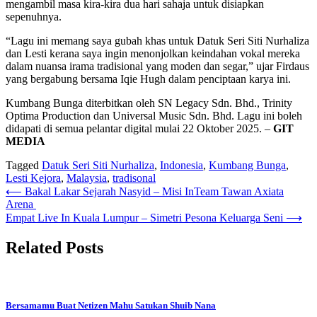
mengambil masa kira-kira dua hari sahaja untuk disiapkan
sepenuhnya.
“Lagu ini memang saya gubah khas untuk Datuk Seri Siti Nurhaliza
dan Lesti kerana saya ingin menonjolkan keindahan vokal mereka
dalam nuansa irama tradisional yang moden dan segar,” ujar Firdaus
yang bergabung bersama Iqie Hugh dalam penciptaan karya ini.
Kumbang Bunga diterbitkan oleh SN Legacy Sdn. Bhd., Trinity
Optima Production dan Universal Music Sdn. Bhd. Lagu ini boleh
didapati di semua pelantar digital mulai 22 Oktober 2025. –
GIT
MEDIA
Tagged
Datuk Seri Siti Nurhaliza
,
Indonesia
,
Kumbang Bunga
,
Lesti Kejora
,
Malaysia
,
tradisonal
Post
⟵
Bakal Lakar Sejarah Nasyid – Misi InTeam Tawan Axiata
Arena
navigation
Empat Live In Kuala Lumpur – Simetri Pesona Keluarga Seni
⟶
Related Posts
Bersamamu Buat Netizen Mahu Satukan Shuib Nana