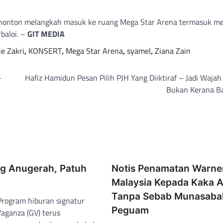
enonton melangkah masuk ke ruang Mega Star Arena termasuk m
baloi. –
GIT MEDIA
ie Zakri
,
KONSERT
,
Mega Star Arena
,
syamel
,
Ziana Zain
–
Hafiz Hamidun Pesan Pilih PJH Yang Diiktiraf – Jadi Waja
Bukan Kerana B
g Anugerah, Patuh
Notis Penamatan Warne
Malaysia Kepada Kaka A
Tanpa Sebab Munasaba
Program hiburan signatur
Peguam
Vaganza (GV) terus