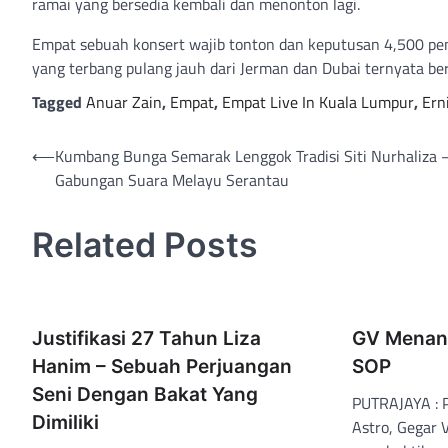
ramai yang bersedia kembali dan menonton lagi.
Empat sebuah konsert wajib tonton dan keputusan 4,500 p
yang terbang pulang jauh dari Jerman dan Dubai ternyata ber
Tagged
Anuar Zain
,
Empat
,
Empat Live In Kuala Lumpur
,
Ern
Post
⟵
Kumbang Bunga Semarak Lenggok Tradisi Siti Nurhaliza 
Gabungan Suara Melayu Serantau
navigation
Related Posts
Justifikasi 27 Tahun Liza
GV Menan
Hanim – Sebuah Perjuangan
SOP
Seni Dengan Bakat Yang
PUTRAJAYA : 
Dimiliki
Astro, Gegar 