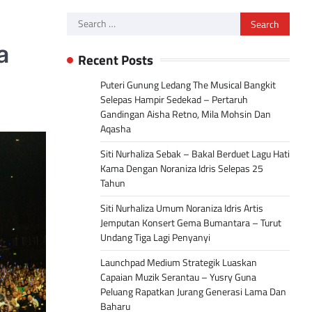
Search
for:
a
Recent Posts
Puteri Gunung Ledang The Musical Bangkit
Selepas Hampir Sedekad – Pertaruh
Gandingan Aisha Retno, Mila Mohsin Dan
Aqasha
Siti Nurhaliza Sebak – Bakal Berduet Lagu Hati
Kama Dengan Noraniza Idris Selepas 25
Tahun
Siti Nurhaliza Umum Noraniza Idris Artis
Jemputan Konsert Gema Bumantara – Turut
Undang Tiga Lagi Penyanyi
Launchpad Medium Strategik Luaskan
Capaian Muzik Serantau – Yusry Guna
Peluang Rapatkan Jurang Generasi Lama Dan
Baharu