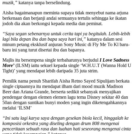
muzik,”
katanya tanpa berselindung.
Aisha bagaimanapun meminta supaya tidak menyebut nama arjuna
berkenaan dan berjanji andai semuanya tertulis sehingga ke ikatan
jodoh dia akan berkongsi kepada media dan peminat.
“Saya segan sebenarnya untuk cerita tapi ya begitulah. Lebih-lebih
lagi bila depan ibu dan bapa saya hari ini,”
katanya dalam sesi
minum petang eksklusif anjuran Sony Music di Fly Me To Kl baru-
baru ini yang turut disertai ibu dan bapanya.
Majlis itu bersempena single terbaharunya berjudul
I Love Sadness
More’
(ILSM) iaitu sekuel kepada single ‘W.H.U.T (Wanna Hold U
Tight)’ yang mendapat lebih daripada 35 juta strim.
Pemilik nama penuh Sharifah Aisha Retno Sayed Sipulijam berkata
single ciptaannya itu mendapat ilham dari mood muzik Madison
Beer dan Ariana Grande, berserta sedikit sebanyak menyajikan
pendengar dengan elemen elemen lagu tema Disney sekitar 40 dan
50an dengan suntikan bunyi moden yang ingin diketengahkannya
melalui ‘ILSM’
“Ini satu lagi karya saya dengan gesekan biola kecil, hinggalah ke
komposisi orkestra yang diseling dengan drum 808 mengenai
penceritaan sebuah rasa dan luahan hati seseorang mengenai cinta