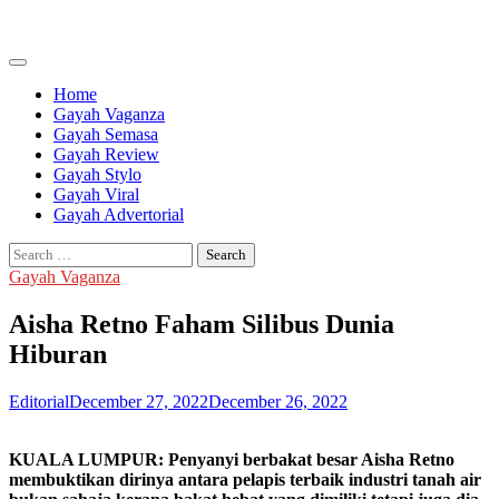
Skip
to
content
Home
Gayah Vaganza
Gayah Semasa
Gayah Review
Gayah Stylo
Gayah Viral
Gayah Advertorial
Search
for:
Gayah Vaganza
Aisha Retno Faham Silibus Dunia
Hiburan
Editorial
December 27, 2022
December 26, 2022
KUALA LUMPUR: Penyanyi berbakat besar Aisha Retno
membuktikan dirinya antara pelapis terbaik industri tanah air