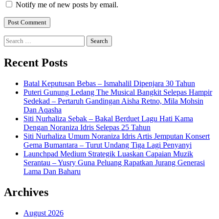
Notify me of new posts by email.
Search
for:
Recent Posts
Batal Keputusan Bebas – Ismahalil Dipenjara 30 Tahun
Puteri Gunung Ledang The Musical Bangkit Selepas Hampir
Sedekad – Pertaruh Gandingan Aisha Retno, Mila Mohsin
Dan Aqasha
Siti Nurhaliza Sebak – Bakal Berduet Lagu Hati Kama
Dengan Noraniza Idris Selepas 25 Tahun
Siti Nurhaliza Umum Noraniza Idris Artis Jemputan Konsert
Gema Bumantara – Turut Undang Tiga Lagi Penyanyi
Launchpad Medium Strategik Luaskan Capaian Muzik
Serantau – Yusry Guna Peluang Rapatkan Jurang Generasi
Lama Dan Baharu
Archives
August 2026