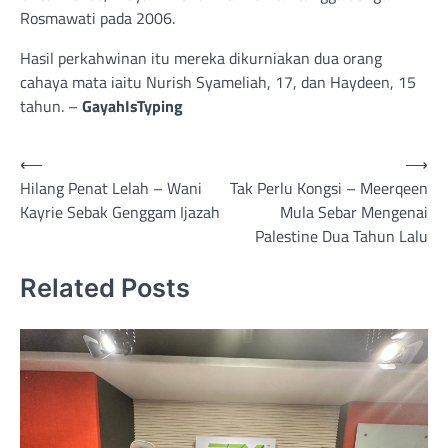
Rosmawati pada 2006.
Hasil perkahwinan itu mereka dikurniakan dua orang
cahaya mata iaitu Nurish Syameliah, 17, dan Haydeen, 15
tahun. –
GayahIsTyping
Post
⟵
⟶
Hilang Penat Lelah – Wani
Tak Perlu Kongsi – Meerqeen
navigation
Kayrie Sebak Genggam Ijazah
Mula Sebar Mengenai
Palestine Dua Tahun Lalu
Related Posts