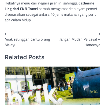
Hebatnya menu dari negara jiran ini sehingga
Catherine
Ling dari CNN Travel
pernah mengambarkan ayam penyet
disenaraikan sebagai antara 40 jenis makanan yang perlu
ada dalam hidup.
Post
⟵
⟶
Anak setinggan bantu orang
Jangan Mudah Percaya! –
navigation
Melayu
Haneesya
Related Posts