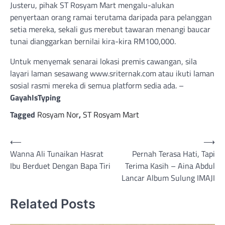
Justeru, pihak ST Rosyam Mart mengalu-alukan
penyertaan orang ramai terutama daripada para pelanggan
setia mereka, sekali gus merebut tawaran menangi baucar
tunai dianggarkan bernilai kira-kira RM100,000.
Untuk menyemak senarai lokasi premis cawangan, sila
layari laman sesawang www.sriternak.com atau ikuti laman
sosial rasmi mereka di semua platform sedia ada. –
GayahIsTyping
Tagged
Rosyam Nor
,
ST Rosyam Mart
Post
⟵
⟶
Wanna Ali Tunaikan Hasrat
Pernah Terasa Hati, Tapi
navigation
Ibu Berduet Dengan Bapa Tiri
Terima Kasih – Aina Abdul
Lancar Album Sulung IMAJI
Related Posts