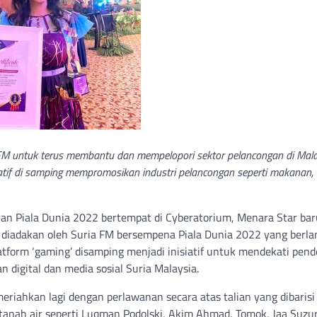
a FM untuk terus membantu dan mempelopori sektor pelancongan di Mal
tif di samping mempromosikan industri pelancongan seperti makanan,
n Piala Dunia 2022 bertempat di Cyberatorium, Menara Star bar
ni diadakan oleh Suria FM bersempena Piala Dunia 2022 yang berla
atform ‘gaming’ disamping menjadi inisiatif untuk mendekati pen
 digital dan media sosial Suria Malaysia.
eriahkan lagi dengan perlawanan secara atas talian yang dibarisi
i tanah air seperti Luqman Podolski, Akim Ahmad, Tomok, Jaa Suzu