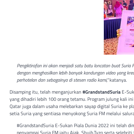
Pengiktirafan ini akan menjadi satu batu loncatan buat Suri
dengan menghasilkan lebih banyak kandungan video yang krea
perhotelan dan sebagainya di stesen radio kami,”
katanya.
Disamping itu, telah menganjurkan
#GrandstandSuria
E-Suka
yang dihadiri lebih 100 orang tetamu. Program julung kali i
Qatar juga dalam usaha melebarkan sayap digital Suria ke pl
setia Suria yang sentiasa menyokong Suria FM melalui saluran
#GrandstandSuria E-Sukan Piala Dunia 2022 ini telah dim
penyampai Suria FM iaitu Ajak, Shuib,Tyzo serta selebrit