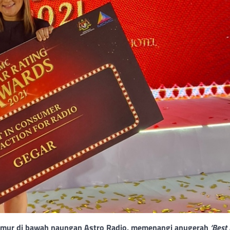
Timur di bawah naungan Astro Radio, memenangi anugerah
‘Best 