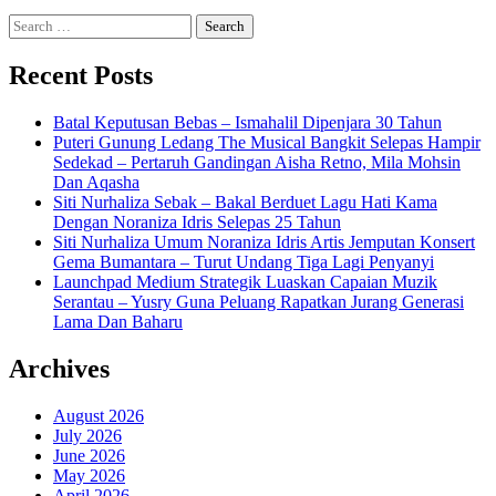
Search
for:
Recent Posts
Batal Keputusan Bebas – Ismahalil Dipenjara 30 Tahun
Puteri Gunung Ledang The Musical Bangkit Selepas Hampir
Sedekad – Pertaruh Gandingan Aisha Retno, Mila Mohsin
Dan Aqasha
Siti Nurhaliza Sebak – Bakal Berduet Lagu Hati Kama
Dengan Noraniza Idris Selepas 25 Tahun
Siti Nurhaliza Umum Noraniza Idris Artis Jemputan Konsert
Gema Bumantara – Turut Undang Tiga Lagi Penyanyi
Launchpad Medium Strategik Luaskan Capaian Muzik
Serantau – Yusry Guna Peluang Rapatkan Jurang Generasi
Lama Dan Baharu
Archives
August 2026
July 2026
June 2026
May 2026
April 2026