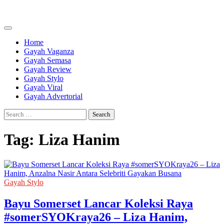
Skip
to
content
Home
Gayah Vaganza
Gayah Semasa
Gayah Review
Gayah Stylo
Gayah Viral
Gayah Advertorial
Search
for:
Tag:
Liza Hanim
Gayah Stylo
Bayu Somerset Lancar Koleksi Raya
#somerSYOKraya26 – Liza Hanim,