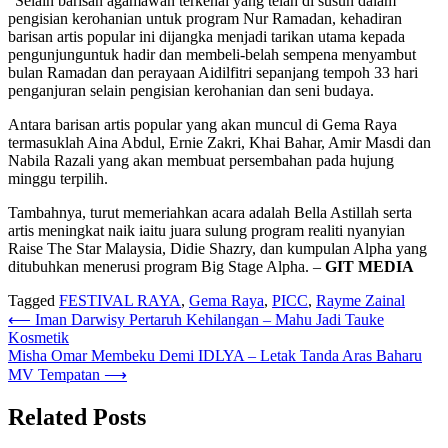
“Selain barisan agamawan terkenal yang telah di susun dalam
pengisian kerohanian untuk program Nur Ramadan, kehadiran
barisan artis popular ini dijangka menjadi tarikan utama kepada
pengunjunguntuk hadir dan membeli-belah sempena menyambut
bulan Ramadan dan perayaan Aidilfitri sepanjang tempoh 33 hari
penganjuran selain pengisian kerohanian dan seni budaya.
Antara barisan artis popular yang akan muncul di Gema Raya
termasuklah Aina Abdul, Ernie Zakri, Khai Bahar, Amir Masdi dan
Nabila Razali yang akan membuat persembahan pada hujung
minggu terpilih.
Tambahnya, turut memeriahkan acara adalah Bella Astillah serta
artis meningkat naik iaitu juara sulung program realiti nyanyian
Raise The Star Malaysia, Didie Shazry, dan kumpulan Alpha yang
ditubuhkan menerusi program Big Stage Alpha. –
GIT MEDIA
Tagged
FESTIVAL RAYA
,
Gema Raya
,
PICC
,
Rayme Zainal
Post
⟵
Iman Darwisy Pertaruh Kehilangan – Mahu Jadi Tauke
Kosmetik
navigation
Misha Omar Membeku Demi IDLYA – Letak Tanda Aras Baharu
MV Tempatan
⟶
Related Posts