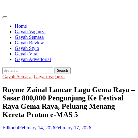
Skip
to
content
Home
Gayah Vaganza
Gayah Semasa
Gayah Review
Gayah Stylo
Gayah Viral
Gayah Advertorial
Search
for:
Gayah Semasa
,
Gayah Vaganza
Rayme Zainal Lancar Lagu Gema Raya –
Sasar 800,000 Pengunjung Ke Festival
Raya Gema Raya, Peluang Menang
Kereta Proton e-MAS 5
Editorial
February 14, 2026
February 17, 2026