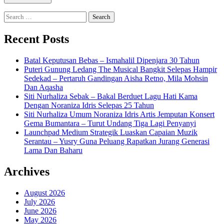
Search
for:
Recent Posts
Batal Keputusan Bebas – Ismahalil Dipenjara 30 Tahun
Puteri Gunung Ledang The Musical Bangkit Selepas Hampir
Sedekad – Pertaruh Gandingan Aisha Retno, Mila Mohsin
Dan Aqasha
Siti Nurhaliza Sebak – Bakal Berduet Lagu Hati Kama
Dengan Noraniza Idris Selepas 25 Tahun
Siti Nurhaliza Umum Noraniza Idris Artis Jemputan Konsert
Gema Bumantara – Turut Undang Tiga Lagi Penyanyi
Launchpad Medium Strategik Luaskan Capaian Muzik
Serantau – Yusry Guna Peluang Rapatkan Jurang Generasi
Lama Dan Baharu
Archives
August 2026
July 2026
June 2026
May 2026