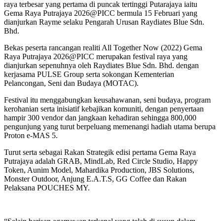
raya terbesar yang pertama di puncak tertinggi Putarajaya iaitu
Gema Raya Putrajaya 2026@PICC bermula 15 Februari yang
dianjurkan Rayme selaku Pengarah Urusan Raydiates Blue Sdn.
Bhd.
Bekas peserta rancangan realiti All Together Now (2022) Gema
Raya Putrajaya 2026@PICC merupakan festival raya yang
dianjurkan sepenuhnya oleh Raydiates Blue Sdn. Bhd. dengan
kerjasama PULSE Group serta sokongan Kementerian
Pelancongan, Seni dan Budaya (MOTAC).
Festival itu menggabungkan keusahawanan, seni budaya, program
kerohanian serta inisiatif kebajikan komuniti, dengan penyertaan
hampir 300 vendor dan jangkaan kehadiran sehingga 800,000
pengunjung yang turut berpeluang memenangi hadiah utama berupa
Proton e-MAS 5.
Turut serta sebagai Rakan Strategik edisi pertama Gema Raya
Putrajaya adalah GRAB, MindLab, Red Circle Studio, Happy
Token, Aunim Model, Mahardika Production, JBS Solutions,
Monster Outdoor, Anjung E.A.T.S, GG Coffee dan Rakan
Pelaksana POUCHES MY.