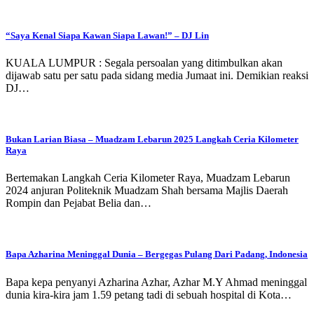
“Saya Kenal Siapa Kawan Siapa Lawan!” – DJ Lin
KUALA LUMPUR : Segala persoalan yang ditimbulkan akan
dijawab satu per satu pada sidang media Jumaat ini. Demikian reaksi
DJ…
Bukan Larian Biasa – Muadzam Lebarun 2025 Langkah Ceria Kilometer
Raya
Bertemakan Langkah Ceria Kilometer Raya, Muadzam Lebarun
2024 anjuran Politeknik Muadzam Shah bersama Majlis Daerah
Rompin dan Pejabat Belia dan…
Bapa Azharina Meninggal Dunia – Bergegas Pulang Dari Padang, Indonesia
Bapa kepa penyanyi Azharina Azhar, Azhar M.Y Ahmad meninggal
dunia kira-kira jam 1.59 petang tadi di sebuah hospital di Kota…