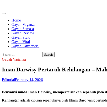
Skip
to
content
Home
Gayah Vaganza
Gayah Semasa
Gayah Review
Gayah Stylo
Gayah Viral
Gayah Advertorial
Search
for:
Gayah Vaganza
Iman Darwisy Pertaruh Kehilangan – Mah
Editorial
February 14, 2026
Penyanyi muda Iman Darwisy, mempertaruhkan sepenuh jiwa dal
Kehilangan adalah ciptaan sepenuhnya oleh Ilham Baso yang bertindak