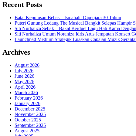
Recent Posts
Batal Keputusan Bebas – Ismahalil Dipenjara 30 Tahun
Puteri Gunung Ledang The Musical Bangkit Selepas Hampir S
Siti Nurhaliza Sebak – Bakal Berduet Lagu Hati Kama Dengan
Siti Nurhaliza Umum Noraniza Idris Artis Jemputan Konsert 
Launchpad Medium Strategik Luaskan Capaian Muzik Seranta
Archives
August 2026
July 2026
June 2026
May 2026
April 2026
March 2026
February 2026
January 2026
December 2025
November 2025
October 2025
September 2025
August 2025