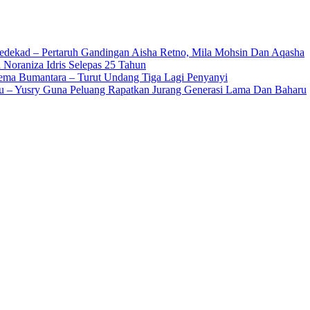
edekad – Pertaruh Gandingan Aisha Retno, Mila Mohsin Dan Aqasha
 Noraniza Idris Selepas 25 Tahun
Gema Bumantara – Turut Undang Tiga Lagi Penyanyi
u – Yusry Guna Peluang Rapatkan Jurang Generasi Lama Dan Baharu