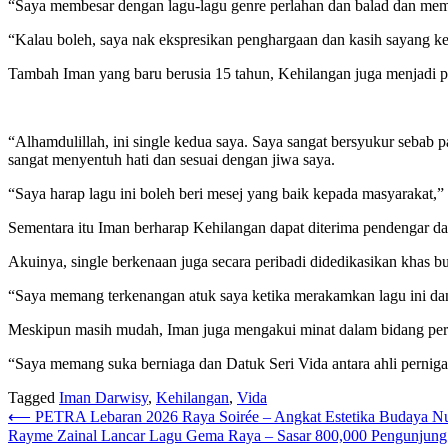
“Saya membesar dengan lagu-lagu genre perlahan dan balad dan meman
“Kalau boleh, saya nak ekspresikan penghargaan dan kasih sayang kep
Tambah Iman yang baru berusia 15 tahun, Kehilangan juga menjadi p
“Alhamdulillah, ini single kedua saya. Saya sangat bersyukur sebab p
sangat menyentuh hati dan sesuai dengan jiwa saya.
“Saya harap lagu ini boleh beri mesej yang baik kepada masyarakat,”
Sementara itu Iman berharap Kehilangan dapat diterima pendengar da
Akuinya, single berkenaan juga secara peribadi didedikasikan khas b
“Saya memang terkenangan atuk saya ketika merakamkan lagu ini dan
Meskipun masih mudah, Iman juga mengakui minat dalam bidang pern
“Saya memang suka berniaga dan Datuk Seri Vida antara ahli perniga
Tagged
Iman Darwisy
,
Kehilangan
,
Vida
Post
⟵
PETRA Lebaran 2026 Raya Soirée – Angkat Estetika Budaya Nus
Rayme Zainal Lancar Lagu Gema Raya – Sasar 800,000 Pengunjung
navigation