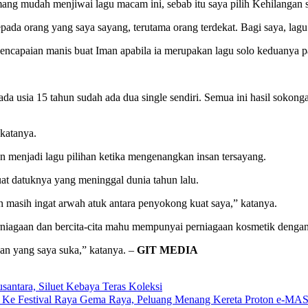
g mudah menjiwai lagu macam ini, sebab itu saya pilih Kehilangan se
ada orang yang saya sayang, terutama orang terdekat. Bagi saya, lagu i
encapaian manis buat Iman apabila ia merupakan lagu solo keduanya 
ada usia 15 tahun sudah ada dua single sendiri. Semua ini hasil sokonga
 katanya.
n menjadi lagu pilihan ketika mengenangkan insan tersayang.
uat datuknya yang meninggal dunia tahun lalu.
 masih ingat arwah atuk antara penyokong kuat saya,” katanya.
iagaan dan bercita-cita mahu mempunyai perniagaan kosmetik dengan
an yang saya suka,” katanya. –
GIT MEDIA
antara, Siluet Kebaya Teras Koleksi
 Ke Festival Raya Gema Raya, Peluang Menang Kereta Proton e-MAS