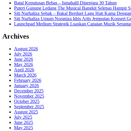
Batal Keputusan Bebas – Ismahalil Dipenjara 30 Tahun
Puteri Gunung Ledang The Musical Bangkit Selepas Hampir S
Siti Nurhaliza Sebak – Bakal Berduet Lagu Hati Kama Dengan
Siti Nurhaliza Umum Noraniza Idris Artis Jemputan Konsert 
Launchpad Medium Strategik Luaskan Capaian Muzik Seranta
Archives
August 2026
July 2026
June 2026
May 2026
April 2026
March 2026
February 2026
January 2026
December 2025
November 2025
October 2025
September 2025
August 2025
July 2025
June 2025
May 2025