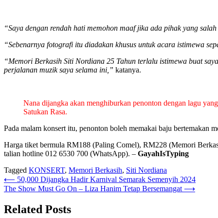
“Saya dengan rendah hati memohon maaf jika ada pihak yang salah 
“Sebenarnya fotografi itu diadakan khusus untuk acara istimewa se
“Memori Berkasih Siti Nordiana 25 Tahun terlalu istimewa buat sa
perjalanan muzik saya selama ini,”
katanya.
Nana dijangka akan menghiburkan penonton dengan lagu yang
Satukan Rasa.
Pada malam konsert itu, penonton boleh memakai baju bertemakan me
Harga tiket bermula RM188 (Paling Comel), RM228 (Memori Berkasih
talian hotline 012 6530 700 (WhatsApp). –
GayahIsTyping
Tagged
KONSERT
,
Memori Berkasih
,
Siti Nordiana
Post
⟵
50,000 Dijangka Hadir Karnival Semarak Semenyih 2024
The Show Must Go On – Liza Hanim Tetap Bersemangat
⟶
navigation
Related Posts