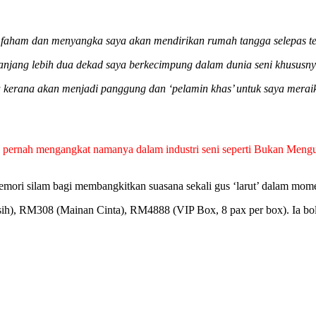
faham dan menyangka saya akan mendirikan rumah tangga selepas ter
panjang lebih dua dekad saya berkecimpung dalam dunia seni khususny
ya kerana akan menjadi panggung dan ‘pelamin khas’ untuk saya merai
 pernah mengangkat namanya dalam industri seni seperti Bukan Meng
mori silam bagi membangkitkan suasana sekali gus ‘larut’ dalam mome
), RM308 (Mainan Cinta), RM4888 (VIP Box, 8 pax per box). Ia boleh