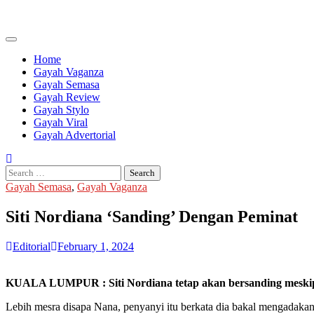
Skip
to
content
Home
Gayah Vaganza
Gayah Semasa
Gayah Review
Gayah Stylo
Gayah Viral
Gayah Advertorial
Search
for:
Gayah Semasa
,
Gayah Vaganza
Siti Nordiana ‘Sanding’ Dengan Peminat
Editorial
February 1, 2024
KUALA LUMPUR : Siti Nordiana tetap akan bersanding meskipun 
Lebih mesra disapa Nana, penyanyi itu berkata dia bakal mengadak