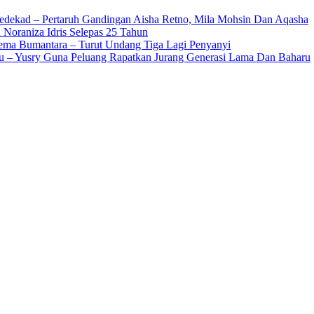
edekad – Pertaruh Gandingan Aisha Retno, Mila Mohsin Dan Aqasha
 Noraniza Idris Selepas 25 Tahun
Gema Bumantara – Turut Undang Tiga Lagi Penyanyi
u – Yusry Guna Peluang Rapatkan Jurang Generasi Lama Dan Baharu