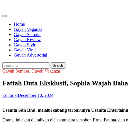
Skip
to
content
Home
Gayah Vaganza
Gayah Semasa
Gayah Review
Gayah Stylo
Gayah Viral
Gayah Advertorial
Search
for:
Gayah Semasa
,
Gayah Vaganza
Fattah Duta Eksklusif, Sophia Wajah Bah
Editorial
December 10, 2024
Usanita Sdn Bhd, melalui cabang terbarunya Usanita Entertai
Drama ini akan diarahkan oleh sutradara tersohor, Erma Fatima, dan 