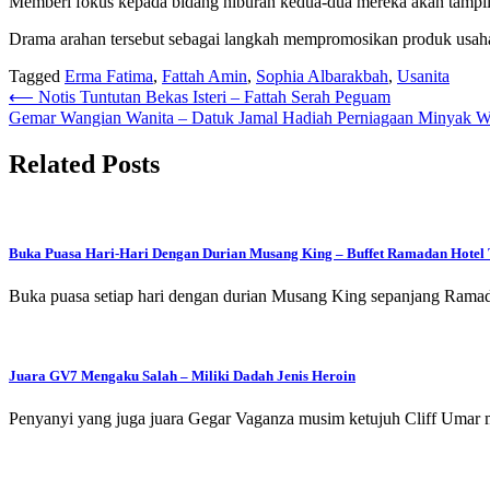
Memberi fokus kepada bidang hiburan kedua-dua mereka akan tampil 
Drama arahan tersebut sebagai langkah mempromosikan produk usah
Tagged
Erma Fatima
,
Fattah Amin
,
Sophia Albarakbah
,
Usanita
Post
⟵
Notis Tuntutan Bekas Isteri – Fattah Serah Peguam
Gemar Wangian Wanita – Datuk Jamal Hadiah Perniagaan Minyak Wan
navigation
Related Posts
Buka Puasa Hari-Hari Dengan Durian Musang King – Buffet Ramadan Hotel 
Buka puasa setiap hari dengan durian Musang King sepanjang Ramad
Juara GV7 Mengaku Salah – Miliki Dadah Jenis Heroin
Penyanyi yang juga juara Gegar Vaganza musim ketujuh Cliff Umar me