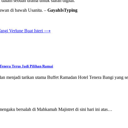
dalam sebuah drama untuk siaran digital.
awan di bawah Usanita. –
GayahIsTyping
gi Verlune Buat Isteri
⟶
Tenera Terus Jadi Pilihan Ramai
an menjadi tarikan utama Buffet Ramadan Hotel Tenera Bangi yang s
ngaku bersalah di Mahkamah Majistret di sini hari ini atas…