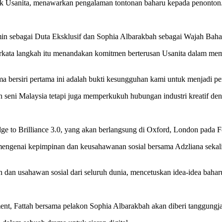
kTok Usanita, menawarkan pengalaman tontonan baharu kepada penonton
in sebagai Duta Eksklusif dan Sophia Albarakbah sebagai Wajah Baha
rkata langkah itu menandakan komitmen berterusan Usanita dalam mem
a bersiri pertama ini adalah bukti kesungguhan kami untuk menjadi per
seni Malaysia tetapi juga memperkukuh hubungan industri kreatif den
e to Brilliance 3.0, yang akan berlangsung di Oxford, London pada F
engenai kepimpinan dan keusahawanan sosial bersama Adzliana sekali
n dan usahawan sosial dari seluruh dunia, mencetuskan idea-idea baha
nment, Fattah bersama pelakon Sophia Albarakbah akan diberi tanggun