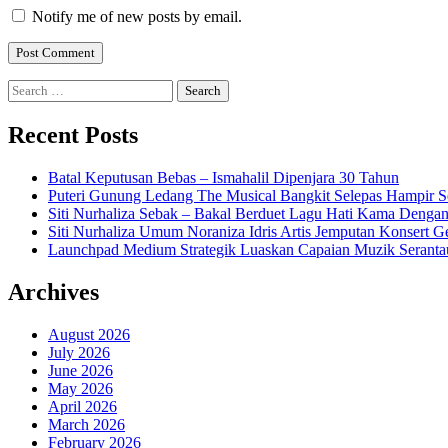
Notify me of new posts by email.
Search
for:
Recent Posts
Batal Keputusan Bebas – Ismahalil Dipenjara 30 Tahun
Puteri Gunung Ledang The Musical Bangkit Selepas Hampir S
Siti Nurhaliza Sebak – Bakal Berduet Lagu Hati Kama Dengan
Siti Nurhaliza Umum Noraniza Idris Artis Jemputan Konsert 
Launchpad Medium Strategik Luaskan Capaian Muzik Seranta
Archives
August 2026
July 2026
June 2026
May 2026
April 2026
March 2026
February 2026