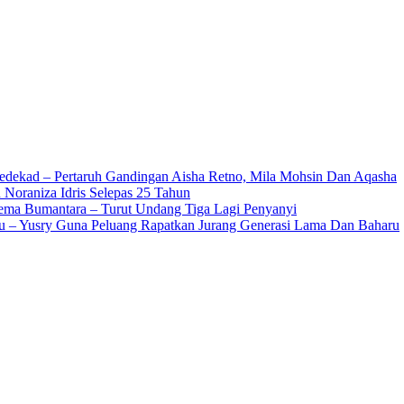
edekad – Pertaruh Gandingan Aisha Retno, Mila Mohsin Dan Aqasha
 Noraniza Idris Selepas 25 Tahun
Gema Bumantara – Turut Undang Tiga Lagi Penyanyi
u – Yusry Guna Peluang Rapatkan Jurang Generasi Lama Dan Baharu