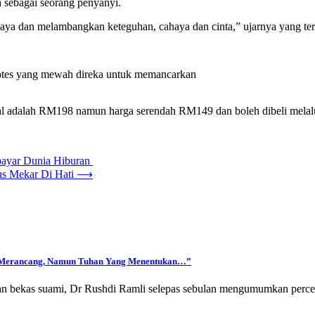
a sebagai seorang penyanyi.
 saya dan melambangkan keteguhan, cahaya dan cinta,” ujarnya yang teru
otes yang mewah direka untuk memancarkan
mal adalah RM198 namun harga serendah RM149 dan boleh dibeli melalu
mpayar Dunia Hiburan
us Mekar Di Hati
⟶
ya Merancang, Namun Tuhan Yang Menentukan…”
an bekas suami, Dr Rushdi Ramli selepas sebulan mengumumkan perc