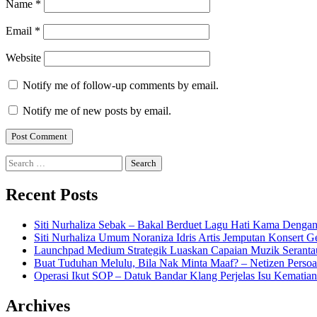
Name
*
Email
*
Website
Notify me of follow-up comments by email.
Notify me of new posts by email.
Search
for:
Recent Posts
Siti Nurhaliza Sebak – Bakal Berduet Lagu Hati Kama Dengan
Siti Nurhaliza Umum Noraniza Idris Artis Jemputan Konsert 
Launchpad Medium Strategik Luaskan Capaian Muzik Seranta
Buat Tuduhan Melulu, Bila Nak Minta Maaf? – Netizen Persoa
Operasi Ikut SOP – Datuk Bandar Klang Perjelas Isu Kematia
Archives