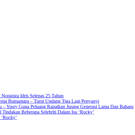
 Noraniza Idris Selepas 25 Tahun
Gema Bumantara – Turut Undang Tiga Lagi Penyanyi
u – Yusry Guna Peluang Rapatkan Jurang Generasi Lama Dan Baharu
l Tindakan Beberapa Selebriti Dalam Isu ‘Rocky’
n ‘Rocky’