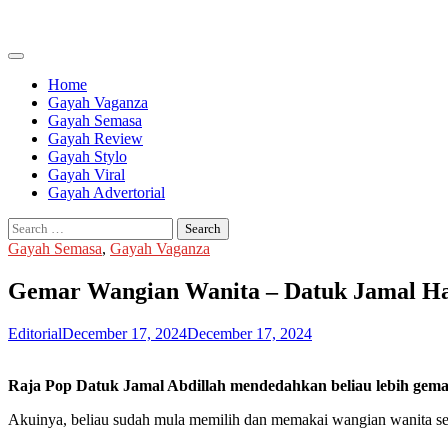
Skip
to
content
Home
Gayah Vaganza
Gayah Semasa
Gayah Review
Gayah Stylo
Gayah Viral
Gayah Advertorial
Search
for:
Gayah Semasa
,
Gayah Vaganza
Gemar Wangian Wanita – Datuk Jamal Had
Editorial
December 17, 2024
December 17, 2024
Raja Pop Datuk Jamal Abdillah mendedahkan beliau lebih gema
Akuinya, beliau sudah mula memilih dan memakai wangian wanita se