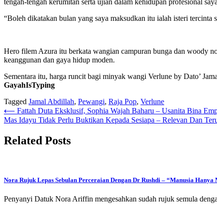
tengah-tengah kerumitan serta ujian dalam kehidupan profesional say
“Boleh dikatakan bulan yang saya maksudkan itu ialah isteri tercinta
Hero filem Azura itu berkata wangian campuran bunga dan woody n
keanggunan dan gaya hidup moden.
Sementara itu, harga runcit bagi minyak wangi Verlune by Dato’ Ja
GayahIsTyping
Tagged
Jamal Abdillah
,
Pewangi
,
Raja Pop
,
Verlune
Post
⟵
Fattah Duta Eksklusif, Sophia Wajah Baharu – Usanita Bina E
Mas Idayu Tidak Perlu Buktikan Kepada Sesiapa – Relevan Dan Ter
navigation
Related Posts
Nora Rujuk Lepas Sebulan Perceraian Dengan Dr Rushdi – “Manusia Han
Penyanyi Datuk Nora Ariffin mengesahkan sudah rujuk semula deng