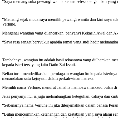
“Saya memang suka pewangi wanita kerana selesa dengan bau yang mani
“Memang sejak muda saya memilih pewangi wanita dan kini saya ada 
Verlune.
Mengenai wangian yang dilancarkan, penyanyi Kekasih Awal dan Akhir
“Saya rasa sangat bersyukur apabila ramai yang sudi hadir meluangk
Tambahnya, wangian itu adalah hasil rekaannya yang diilhamkan men
kepada isteri tersayang iaitu Datin Zai Izzati.
Beliau turut mendedikasikan perniagaan wangian itu kepada isterinya
menandakan satu kejayaan dalam perkahwinan mereka.
Memilih nama Verlune, menurut Jamal ia membawa maksud bulan di 
Jelas penyanyi itu, ia juga melambangkan keteguhan, cahaya dan cint
“Sebenarnya nama Verlune ini jika diterjemahkan dalam bahasa Pera
“Bulan mencerminkan ketenangan dan kestabilan yang saya alami send