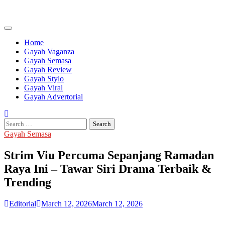
Skip
to
content
Home
Gayah Vaganza
Gayah Semasa
Gayah Review
Gayah Stylo
Gayah Viral
Gayah Advertorial
Search
for:
Gayah Semasa
Strim Viu Percuma Sepanjang Ramadan
Raya Ini – Tawar Siri Drama Terbaik &
Trending
Editorial
March 12, 2026
March 12, 2026