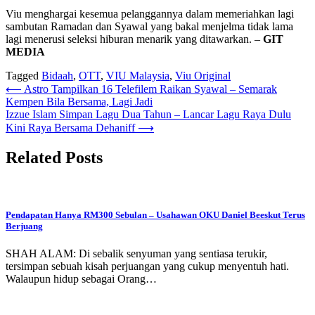
Viu menghargai kesemua pelanggannya dalam memeriahkan lagi
sambutan Ramadan dan Syawal yang bakal menjelma tidak lama
lagi menerusi seleksi hiburan menarik yang ditawarkan. –
GIT
MEDIA
Tagged
Bidaah
,
OTT
,
VIU Malaysia
,
Viu Original
Post
⟵
Astro Tampilkan 16 Telefilem Raikan Syawal – Semarak
Kempen Bila Bersama, Lagi Jadi
navigation
Izzue Islam Simpan Lagu Dua Tahun – Lancar Lagu Raya Dulu
Kini Raya Bersama Dehaniff
⟶
Related Posts
Pendapatan Hanya RM300 Sebulan – Usahawan OKU Daniel Beeskut Terus
Berjuang
SHAH ALAM: Di sebalik senyuman yang sentiasa terukir,
tersimpan sebuah kisah perjuangan yang cukup menyentuh hati.
Walaupun hidup sebagai Orang…