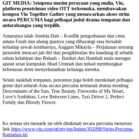
GIT MEDIA: Sempena musim perayaan yang mulia, Viu,
platform penstriman video OTT terkemuka, membawakan
kempen Viu Together Gather yang menawarkan akses strim
secara PERCUMA bagi pelbagai judul drama tempatan dan
antarabangsa yang terpilih.
Antaranya ialah Jendela Hati – Konflik pengorbanan dan cinta
antara Farah dan abang iparnya yang dibayangi rasa bersalah
terhadap arwah kembarnya, Anggun Mikayla – Perjalanan seorang
jurusolek mencari jati diri dan pengiktirafan ibu kandung di sebalik
rahsia kelahiran dan Bidaah – Baiduri dan Hambali mula meragui
ajaran sesat kumpulan Jihad Ummah dan nekad membongkar
kebenaran demi menyelamatkan keluarga mereka.
Selain naskhah tempatan, penonton juga boleh menikmati pelbagai
genre dari seluruh Asia secara percuma termasuk drama trending
Descendants of the Sun, True Beauty, Fireworks of My Heart,
Love’s Ambition, Love Between Lines, Taxi Driver 2, Perfect
Family dan Bloody Flower.
Ke semua siri menarik ini oleh dinikmati secara percuma menerusi
link
https://www.viu.com/ott/my/ms/listing/302098/Strim-Percuma-
Ramadan-ini