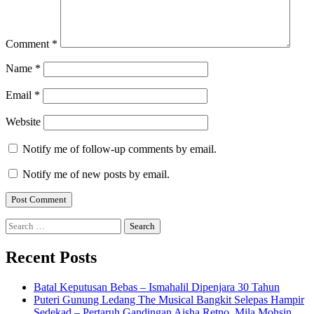
Comment
*
Name
*
Email
*
Website
Notify me of follow-up comments by email.
Notify me of new posts by email.
Search
for:
Recent Posts
Batal Keputusan Bebas – Ismahalil Dipenjara 30 Tahun
Puteri Gunung Ledang The Musical Bangkit Selepas Hampir
Sedekad – Pertaruh Gandingan Aisha Retno, Mila Mohsin