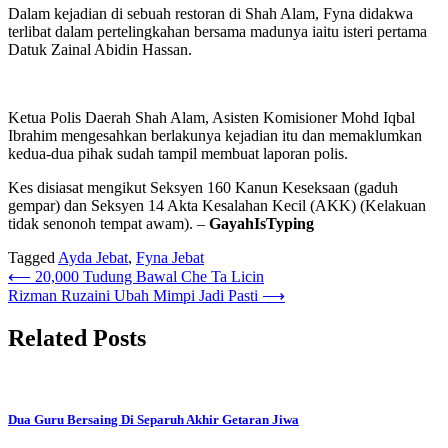
Dalam kejadian di sebuah restoran di Shah Alam, Fyna didakwa
terlibat dalam pertelingkahan bersama madunya iaitu isteri pertama
Datuk Zainal Abidin Hassan.
Ketua Polis Daerah Shah Alam, Asisten Komisioner Mohd Iqbal
Ibrahim mengesahkan berlakunya kejadian itu dan memaklumkan
kedua-dua pihak sudah tampil membuat laporan polis.
Kes disiasat mengikut Seksyen 160 Kanun Keseksaan (gaduh
gempar) dan Seksyen 14 Akta Kesalahan Kecil (AKK) (Kelakuan
tidak senonoh tempat awam). –
GayahIsTyping
Tagged
Ayda Jebat
,
Fyna Jebat
Post
⟵
20,000 Tudung Bawal Che Ta Licin
Rizman Ruzaini Ubah Mimpi Jadi Pasti
⟶
navigation
Related Posts
Dua Guru Bersaing Di Separuh Akhir Getaran Jiwa