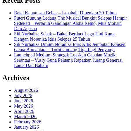
Recent Posts
Batal Keputusan Bebas – Ismahalil Dipenjara 30 Tahun
Puteri Gunung Ledang The Musical Bangkit Selepas Hampir
Sedekad – Pertaruh Gandingan Aisha Retno, Mila Mohsin
Dan Aqasha
Siti Nurhaliza Sebak – Bakal Berduet Lagu Hati Kama
Dengan Noraniza Idris Selepas 25 Tahun
Siti Nurhaliza Umum Noraniza Idris Artis Jemputan Konsert
Gema Bumantara – Turut Undang Tiga Lagi Penyanyi
Launchpad Medium Strategik Luaskan Capaian Muzik
Serantau – Yusry Guna Peluang Rapatkan Jurang Generasi
Lama Dan Baharu
Archives
August 2026
July 2026
June 2026
May 2026
April 2026
March 2026
February 2026
January 2026