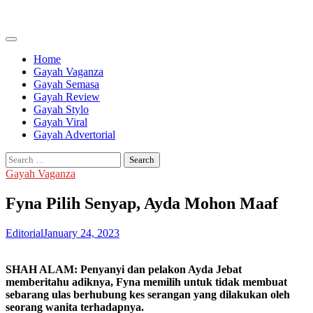
Skip
to
content
Home
Gayah Vaganza
Gayah Semasa
Gayah Review
Gayah Stylo
Gayah Viral
Gayah Advertorial
Search
for:
Gayah Vaganza
Fyna Pilih Senyap, Ayda Mohon Maaf
Editorial
January 24, 2023
SHAH ALAM: Penyanyi dan pelakon Ayda Jebat
memberitahu adiknya, Fyna memilih untuk tidak membuat
sebarang ulas berhubung kes serangan yang dilakukan oleh
seorang wanita terhadapnya.