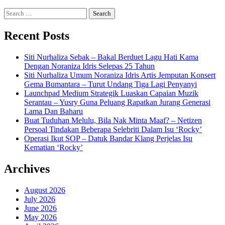
Search
for:
Recent Posts
Siti Nurhaliza Sebak – Bakal Berduet Lagu Hati Kama
Dengan Noraniza Idris Selepas 25 Tahun
Siti Nurhaliza Umum Noraniza Idris Artis Jemputan Konsert
Gema Bumantara – Turut Undang Tiga Lagi Penyanyi
Launchpad Medium Strategik Luaskan Capaian Muzik
Serantau – Yusry Guna Peluang Rapatkan Jurang Generasi
Lama Dan Baharu
Buat Tuduhan Melulu, Bila Nak Minta Maaf? – Netizen
Persoal Tindakan Beberapa Selebriti Dalam Isu ‘Rocky’
Operasi Ikut SOP – Datuk Bandar Klang Perjelas Isu
Kematian ‘Rocky’
Archives
August 2026
July 2026
June 2026
May 2026