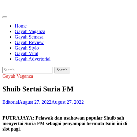
Skip
to
content
Home
Gayah Vaganza
Gayah Semasa
Gayah Review
Gayah Stylo
Gayah Viral
Gayah Advertorial
Search
for:
Gayah Vaganza
Shuib Sertai Suria FM
Editorial
August 27, 2022
August 27, 2022
PUTRAJAYA: Pelawak dan usahawan popular Shuib sah
menyertai Suria FM sebagai penyampai bermula Isnin ini di
slot pagi.