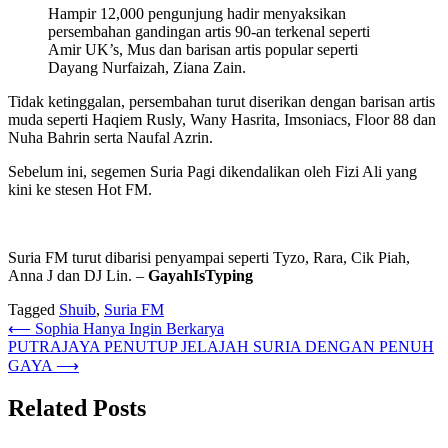
Hampir 12,000 pengunjung hadir menyaksikan
persembahan gandingan artis 90-an terkenal seperti
Amir UK’s, Mus dan barisan artis popular seperti
Dayang Nurfaizah, Ziana Zain.
Tidak ketinggalan, persembahan turut diserikan dengan barisan artis
muda seperti Haqiem Rusly, Wany Hasrita, Imsoniacs, Floor 88 dan
Nuha Bahrin serta Naufal Azrin.
Sebelum ini, segemen Suria Pagi dikendalikan oleh Fizi Ali yang
kini ke stesen Hot FM.
Suria FM turut dibarisi penyampai seperti Tyzo, Rara, Cik Piah,
Anna J dan DJ Lin. –
GayahIsTyping
Tagged
Shuib
,
Suria FM
Post
⟵
Sophia Hanya Ingin Berkarya
PUTRAJAYA PENUTUP JELAJAH SURIA DENGAN PENUH
navigation
GAYA
⟶
Related Posts