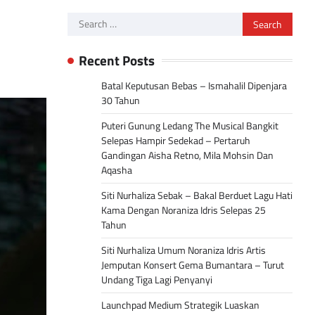
Search
for:
Recent Posts
Batal Keputusan Bebas – Ismahalil Dipenjara
30 Tahun
Puteri Gunung Ledang The Musical Bangkit
Selepas Hampir Sedekad – Pertaruh
Gandingan Aisha Retno, Mila Mohsin Dan
Aqasha
Siti Nurhaliza Sebak – Bakal Berduet Lagu Hati
Kama Dengan Noraniza Idris Selepas 25
Tahun
Siti Nurhaliza Umum Noraniza Idris Artis
Jemputan Konsert Gema Bumantara – Turut
Undang Tiga Lagi Penyanyi
Launchpad Medium Strategik Luaskan