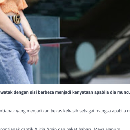
tak dengan sisi berbeza menjadi kenyataan apabila dia muncu
ontianak yang menjadikan bekas kekasih sebagai mangsa apabila 
gi pontianak cantik Alicia Amin dan bakat baharu Maya Hanum.