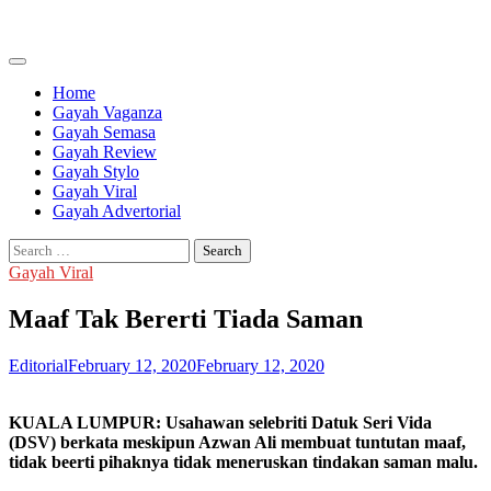
Skip
to
content
Home
Gayah Vaganza
Gayah Semasa
Gayah Review
Gayah Stylo
Gayah Viral
Gayah Advertorial
Search
for:
Gayah Viral
Maaf Tak Bererti Tiada Saman
Editorial
February 12, 2020
February 12, 2020
KUALA LUMPUR: Usahawan selebriti Datuk Seri Vida
(DSV) berkata meskipun Azwan Ali membuat tuntutan maaf,
tidak beerti pihaknya tidak meneruskan tindakan saman malu.