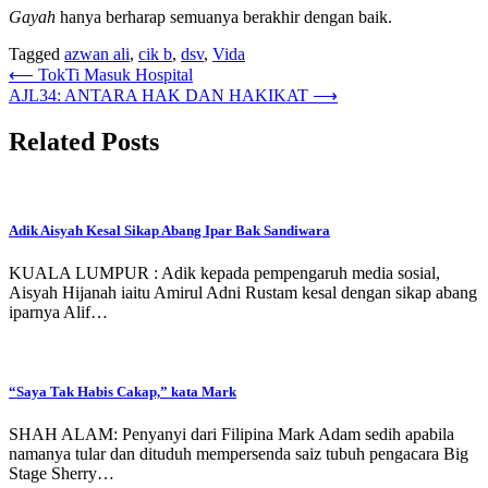
Gayah
hanya berharap semuanya berakhir dengan baik.
Tagged
azwan ali
,
cik b
,
dsv
,
Vida
Post
⟵
TokTi Masuk Hospital
AJL34: ANTARA HAK DAN HAKIKAT
⟶
navigation
Related Posts
Adik Aisyah Kesal Sikap Abang Ipar Bak Sandiwara
KUALA LUMPUR : Adik kepada pempengaruh media sosial,
Aisyah Hijanah iaitu Amirul Adni Rustam kesal dengan sikap abang
iparnya Alif…
“Saya Tak Habis Cakap,” kata Mark
SHAH ALAM: Penyanyi dari Filipina Mark Adam sedih apabila
namanya tular dan dituduh mempersenda saiz tubuh pengacara Big
Stage Sherry…