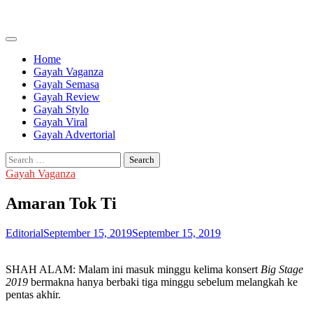
Skip
to
content
Home
Gayah Vaganza
Gayah Semasa
Gayah Review
Gayah Stylo
Gayah Viral
Gayah Advertorial
Search
for:
Gayah Vaganza
Amaran Tok Ti
Editorial
September 15, 2019
September 15, 2019
SHAH ALAM: Malam ini masuk minggu kelima konsert
Big Stage
2019
bermakna hanya berbaki tiga minggu sebelum melangkah ke
pentas akhir.