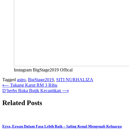
Instagram BigStage2019 Offical
Tagged
astro
,
BigStage2019
,
SITI NURHALIZA
Post
⟵
Tukang Karut RM 3 Ribu
D’herbs Buka Butik Kecantikan
⟶
navigation
Related Posts
Erra, Ezwan Dalam Fasa Lebih Baik – Saling Kenal Mengenali Keluarga