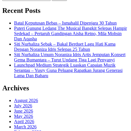
for:
Recent Posts
Batal Keputusan Bebas – Ismahalil Dipenjara 30 Tahun
Puteri Gunung Ledang The Musical Bangkit Selepas Hampir
Sedekad – Pertaruh Gandingan Aisha Retno, Mila Mohsin
Dan Aqasha
Siti Nurhaliza Sebak – Bakal Berduet Lagu Hati Kama
Dengan Noraniza Idris Selepas 25 Tahun
Siti Nurhaliza Umum Noraniza Idris Artis Jemputan Konsert
Gema Bumantara – Turut Undang Tiga Lagi Penyanyi
Launchpad Medium Strategik Luaskan Capaian Muzik
Serantau – Yusry Guna Peluang Rapatkan Jurang Generasi
Lama Dan Baharu
Archives
August 2026
July 2026
June 2026
May 2026
April 2026
March 2026