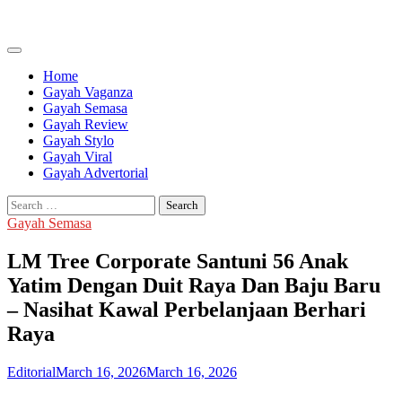
Skip
to
content
Home
Gayah Vaganza
Gayah Semasa
Gayah Review
Gayah Stylo
Gayah Viral
Gayah Advertorial
Search
for:
Gayah Semasa
LM Tree Corporate Santuni 56 Anak
Yatim Dengan Duit Raya Dan Baju Baru
– Nasihat Kawal Perbelanjaan Berhari
Raya
Editorial
March 16, 2026
March 16, 2026