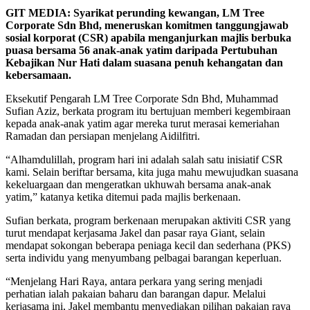
GIT MEDIA: Syarikat perunding kewangan, LM Tree
Corporate Sdn Bhd, meneruskan komitmen tanggungjawab
sosial korporat (CSR) apabila menganjurkan majlis berbuka
puasa bersama 56 anak-anak yatim daripada Pertubuhan
Kebajikan Nur Hati dalam suasana penuh kehangatan dan
kebersamaan.
Eksekutif Pengarah LM Tree Corporate Sdn Bhd, Muhammad
Sufian Aziz, berkata program itu bertujuan memberi kegembiraan
kepada anak-anak yatim agar mereka turut merasai kemeriahan
Ramadan dan persiapan menjelang Aidilfitri.
“Alhamdulillah, program hari ini adalah salah satu inisiatif CSR
kami. Selain beriftar bersama, kita juga mahu mewujudkan suasana
kekeluargaan dan mengeratkan ukhuwah bersama anak-anak
yatim,” katanya ketika ditemui pada majlis berkenaan.
Sufian berkata, program berkenaan merupakan aktiviti CSR yang
turut mendapat kerjasama Jakel dan pasar raya Giant, selain
mendapat sokongan beberapa peniaga kecil dan sederhana (PKS)
serta individu yang menyumbang pelbagai barangan keperluan.
“Menjelang Hari Raya, antara perkara yang sering menjadi
perhatian ialah pakaian baharu dan barangan dapur. Melalui
kerjasama ini, Jakel membantu menyediakan pilihan pakaian raya