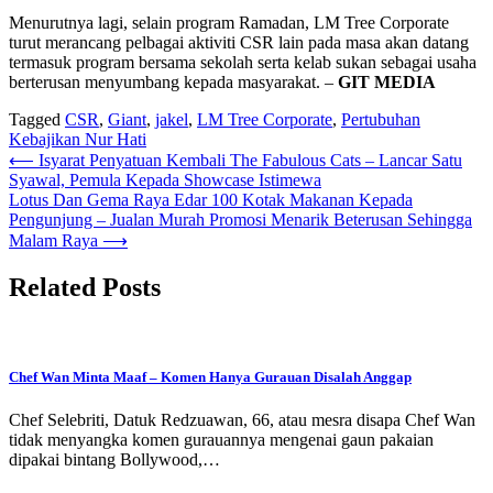
Menurutnya lagi, selain program Ramadan, LM Tree Corporate
turut merancang pelbagai aktiviti CSR lain pada masa akan datang
termasuk program bersama sekolah serta kelab sukan sebagai usaha
berterusan menyumbang kepada masyarakat. –
GIT MEDIA
Tagged
CSR
,
Giant
,
jakel
,
LM Tree Corporate
,
Pertubuhan
Kebajikan Nur Hati
Post
⟵
Isyarat Penyatuan Kembali The Fabulous Cats – Lancar Satu
Syawal, Pemula Kepada Showcase Istimewa
navigation
Lotus Dan Gema Raya Edar 100 Kotak Makanan Kepada
Pengunjung – Jualan Murah Promosi Menarik Beterusan Sehingga
Malam Raya
⟶
Related Posts
Chef Wan Minta Maaf – Komen Hanya Gurauan Disalah Anggap
Chef Selebriti, Datuk Redzuawan, 66, atau mesra disapa Chef Wan
tidak menyangka komen gurauannya mengenai gaun pakaian
dipakai bintang Bollywood,…