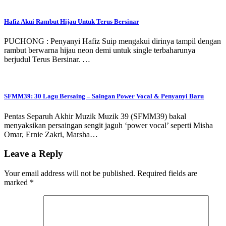
Hafiz Akui Rambut Hijau Untuk Terus Bersinar
PUCHONG : Penyanyi Hafiz Suip mengakui dirinya tampil dengan
rambut berwarna hijau neon demi untuk single terbaharunya
berjudul Terus Bersinar. …
SFMM39: 30 Lagu Bersaing – Saingan Power Vocal & Penyanyi Baru
Pentas Separuh Akhir Muzik Muzik 39 (SFMM39) bakal
menyaksikan persaingan sengit jaguh ‘power vocal’ seperti Misha
Omar, Ernie Zakri, Marsha…
Leave a Reply
Your email address will not be published.
Required fields are
marked
*