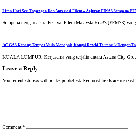
Lima Hari Sesi Tayangan Dan Apresiasi Filem – Anjuran FINAS Sempena F
Sempena dengan acara Festival Filem Malaysia Ke-33 (FFM33) yang
AC GAS Kenang Tempat Mula Menapak, Kongsi Rezeki Termasuk Dengan T
KUALA LUMPUR: Kerjasama yang terjalin antara Astana City Grou
Leave a Reply
Your email address will not be published.
Required fields are marked
Comment
*