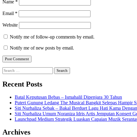
Name
*
Email
*
Website
Notify me of follow-up comments by email.
Notify me of new posts by email.
Search
for:
Recent Posts
Batal Keputusan Bebas – Ismahalil Dipenjara 30 Tahun
Puteri Gunung Ledang The Musical Bangkit Selepas Hampir S
Siti Nurhaliza Sebak – Bakal Berduet Lagu Hati Kama Dengan
Siti Nurhaliza Umum Noraniza Idris Artis Jemputan Konsert 
Launchpad Medium Strategik Luaskan Capaian Muzik Seranta
Archives