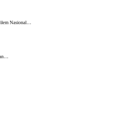
Filem Nasional…
gan…