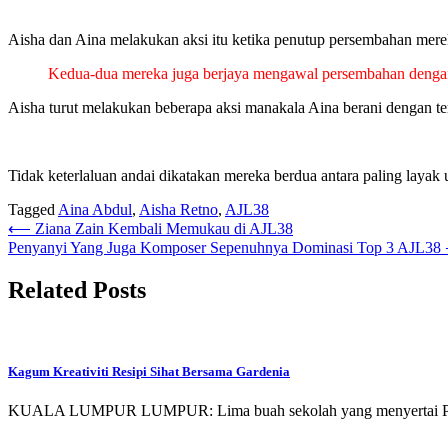
Aisha dan Aina melakukan aksi itu ketika penutup persembahan mer
Kedua-dua mereka juga berjaya mengawal persembahan dengan b
Aisha turut melakukan beberapa aksi manakala Aina berani dengan te
Tidak keterlaluan andai dikatakan mereka berdua antara paling layak
Tagged
Aina Abdul
,
Aisha Retno
,
AJL38
Post
⟵
Ziana Zain Kembali Memukau di AJL38
Penyanyi Yang Juga Komposer Sepenuhnya Dominasi Top 3 AJL38
navigation
Related Posts
Kagum Kreativiti Resipi Sihat Bersama Gardenia
KUALA LUMPUR LUMPUR: Lima buah sekolah yang menyertai Prog