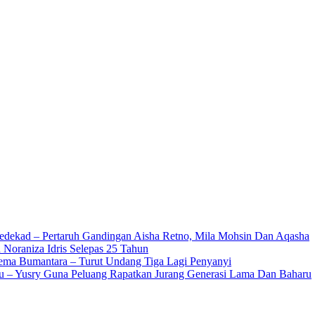
edekad – Pertaruh Gandingan Aisha Retno, Mila Mohsin Dan Aqasha
 Noraniza Idris Selepas 25 Tahun
Gema Bumantara – Turut Undang Tiga Lagi Penyanyi
u – Yusry Guna Peluang Rapatkan Jurang Generasi Lama Dan Baharu