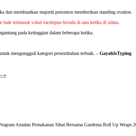
eka dan membuatkan majoriti penonton memberikan standing ovation.
aik termasuk vokal meskipun berada di atas ketika di udara.
rgantung pada ketinggian dalam beberapa ketika.
 untuk mengungguli kategori persembahan terbaik. –
GayahIsTyping
⟶
ram Amalan Pemakanan Sihat Bersama Gardenia Roll Up Wraps 202