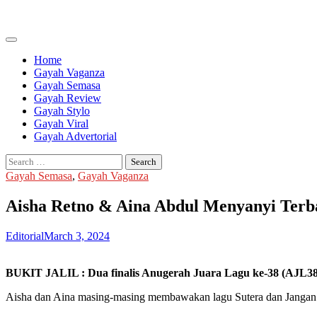
Skip
to
content
Home
Gayah Vaganza
Gayah Semasa
Gayah Review
Gayah Stylo
Gayah Viral
Gayah Advertorial
Search
for:
Gayah Semasa
,
Gayah Vaganza
Aisha Retno & Aina Abdul Menyanyi Terb
Editorial
March 3, 2024
BUKIT JALIL : Dua finalis Anugerah Juara Lagu ke-38 (AJL38
Aisha dan Aina masing-masing membawakan lagu Sutera dan Jangan Ma