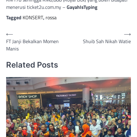
menerusi ticket2u.com.my –
GayahIsTyping
Tagged
KONSERT
,
rossa
Post
⟵
⟶
FT Janji Bekalkan Momen
Shuib Sah Nikah Watie
navigation
Manis
Related Posts