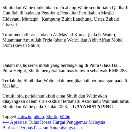
Shuib dan Watie dinikahkan oleh abang Watie sendiri iaitu Qadhaffi
Hanifiah di hadapan Penolong Pendaftar Pernikahan Masjid
Hidayatul Muttaqin Kampung Bukit Lanchung, Ustaz Zubairi
Ghazali.
Turut menjadi saksi adalah Al-Mas’ud Kamat (pakcik Watie),
Muammar Amirullah Frida (abang Watie) dan Aidit Alfian Mohd
Dom (kawan Shuib).
Dalam majlis serba indah yang berlangsung di Putra Glass Hall,
Putra Height, Shuib menyerahkan mas kahwin sebanyak RM8,288.
Terdahulu, Shuib dan Watie telah mengikat tali pertunangan pada 6
Mei lalu.
Untuk info, perjalanan kisah cinta Shuib dan Watie akan
ditayangkan dalam siri eksklusif terbaharu Astro iaitu Walimatulurus
Shuib dan Watie pada 3 Julai 2023. –
GAYAHISTYPING
Tagged
kahwin
,
nikah
,
Shuib
,
Watie
Post
⟵
Apresiasi Tulus Rossa Hargai Penggemar Malaysia
Bariistar Perluas Pasaran Antarabangsa
⟶
navigation