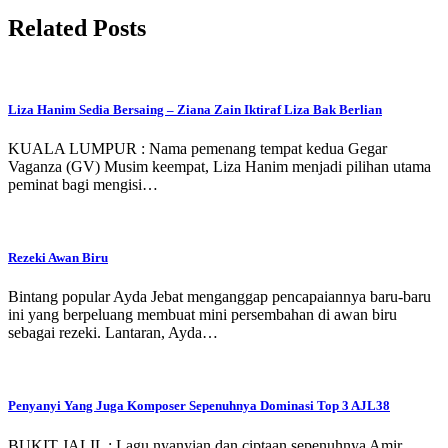
Related Posts
Liza Hanim Sedia Bersaing – Ziana Zain Iktiraf Liza Bak Berlian
KUALA LUMPUR : Nama pemenang tempat kedua Gegar
Vaganza (GV) Musim keempat, Liza Hanim menjadi pilihan utama
peminat bagi mengisi…
Rezeki Awan Biru
Bintang popular Ayda Jebat menganggap pencapaiannya baru-baru
ini yang berpeluang membuat mini persembahan di awan biru
sebagai rezeki. Lantaran, Ayda…
Penyanyi Yang Juga Komposer Sepenuhnya Dominasi Top 3 AJL38
BUKIT JALIL : Lagu nyanyian dan ciptaan sepenuhnya Amir