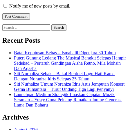
Notify me of new posts by email.
Search
for:
Recent Posts
Batal Keputusan Bebas – Ismahalil Dipenjara 30 Tahun
Puteri Gunung Ledang The Musical Bangkit Selepas Hampir
Sedekad – Pertaruh Gandingan Aisha Retno, Mila Mohsin
Dan Aqasha
Siti Nurhaliza Sebak – Bakal Berduet Lagu Hati Kama
Dengan Noraniza Idris Selepas 25 Tahun
Siti Nurhaliza Umum Noraniza Idris Artis Jemputan Konsert
Gema Bumantara – Turut Undang Tiga Lagi Penyanyi
Launchpad Medium Strategik Luaskan Capaian Muzik
Serantau – Yusry Guna Peluang Rapatkan Jurang Generasi
Lama Dan Baharu
Archives
August 2026