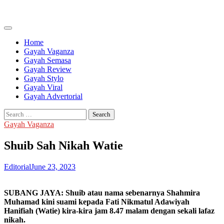
Skip
to
content
Home
Gayah Vaganza
Gayah Semasa
Gayah Review
Gayah Stylo
Gayah Viral
Gayah Advertorial
Search
for:
Gayah Vaganza
Shuib Sah Nikah Watie
Editorial
June 23, 2023
SUBANG JAYA: Shuib atau nama sebenarnya Shahmira
Muhamad kini suami kepada Fati Nikmatul Adawiyah
Hanifiah (Watie) kira-kira jam 8.47 malam dengan sekali lafaz
nikah.