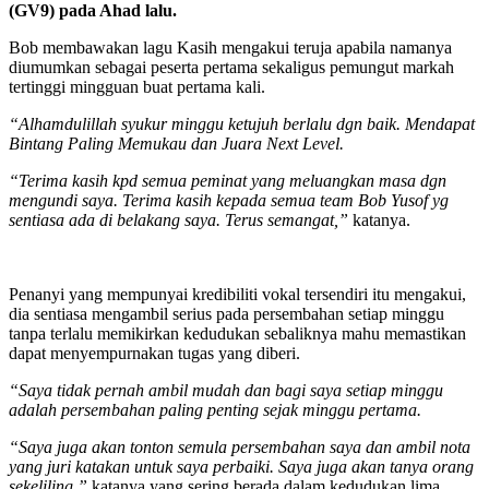
(GV9) pada Ahad lalu.
Bob membawakan lagu Kasih mengakui teruja apabila namanya
diumumkan sebagai peserta pertama sekaligus pemungut markah
tertinggi mingguan buat pertama kali.
“Alhamdulillah syukur minggu ketujuh berlalu dgn baik. Mendapat
Bintang Paling Memukau dan Juara Next Level.
“Terima kasih kpd semua peminat yang meluangkan masa dgn
mengundi saya. Terima kasih kepada semua team Bob Yusof yg
sentiasa ada di belakang saya. Terus semangat,”
katanya.
Penanyi yang mempunyai kredibiliti vokal tersendiri itu mengakui,
dia sentiasa mengambil serius pada persembahan setiap minggu
tanpa terlalu memikirkan kedudukan sebaliknya mahu memastikan
dapat menyempurnakan tugas yang diberi.
“Saya tidak pernah ambil mudah dan bagi saya setiap minggu
adalah persembahan paling penting sejak minggu pertama.
“Saya juga akan tonton semula persembahan saya dan ambil nota
yang juri katakan untuk saya perbaiki. Saya juga akan tanya orang
sekeliling,”
katanya yang sering berada dalam kedudukan lima