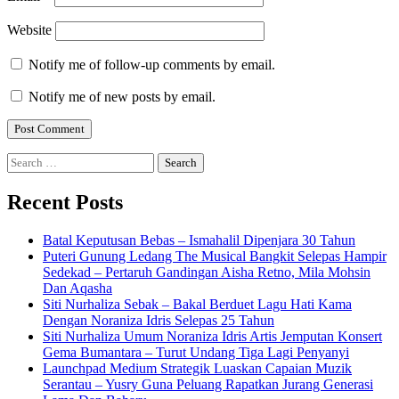
Website
Notify me of follow-up comments by email.
Notify me of new posts by email.
Search
for:
Recent Posts
Batal Keputusan Bebas – Ismahalil Dipenjara 30 Tahun
Puteri Gunung Ledang The Musical Bangkit Selepas Hampir
Sedekad – Pertaruh Gandingan Aisha Retno, Mila Mohsin
Dan Aqasha
Siti Nurhaliza Sebak – Bakal Berduet Lagu Hati Kama
Dengan Noraniza Idris Selepas 25 Tahun
Siti Nurhaliza Umum Noraniza Idris Artis Jemputan Konsert
Gema Bumantara – Turut Undang Tiga Lagi Penyanyi
Launchpad Medium Strategik Luaskan Capaian Muzik
Serantau – Yusry Guna Peluang Rapatkan Jurang Generasi