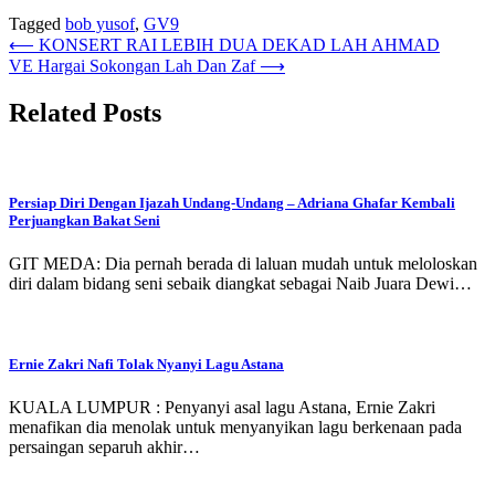
Tagged
bob yusof
,
GV9
Post
⟵
KONSERT RAI LEBIH DUA DEKAD LAH AHMAD
VE Hargai Sokongan Lah Dan Zaf
⟶
navigation
Related Posts
Persiap Diri Dengan Ijazah Undang-Undang – Adriana Ghafar Kembali
Perjuangkan Bakat Seni
GIT MEDA: Dia pernah berada di laluan mudah untuk meloloskan
diri dalam bidang seni sebaik diangkat sebagai Naib Juara Dewi…
Ernie Zakri Nafi Tolak Nyanyi Lagu Astana
KUALA LUMPUR : Penyanyi asal lagu Astana, Ernie Zakri
menafikan dia menolak untuk menyanyikan lagu berkenaan pada
persaingan separuh akhir…