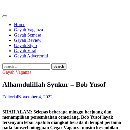
Skip
to
content
Home
Gayah Vaganza
Gayah Semasa
Gayah Review
Gayah Stylo
Gayah Viral
Gayah Advertorial
Search
for:
Gayah Vaganza
Alhamdulillah Syukur – Bob Yusof
Editorial
November 4, 2022
SHAH ALAM: Selepas beberapa minggu berjuang dan
menampilkan persembahan cemerlang, Bob Yusof layak
tersenyum lebar apabila diangkat berada di tempat pertama
pada konsert mingguan Gegar Vaganza musim kesembilan