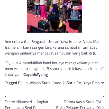
Sementara itu, Pengarah Urusan Yaya Empire, Nadia Mat
Isa melahirkan rasa gembira kerana sambutan terhadap
wangian jualannya mendapat sambutan yang baik di JB.
“Syukur Alhamdulillah kami berjaya mengekalkan jualan
mencecah lima angka di JB sama seperti lokasi sebelum ini,”
katanya. –
GayahIsTyping
Tagged
DJ Lin
,
Jelajah Suria Kuasa 2
,
Suria FM
,
Yaya Empire
Post
⟵
⟶
Teater Nilamsari – Angkat
Terima Kasih Suria FM –
navigation
Perjuangan Seni Dan
Buka Peluang Penyanyi Dikir