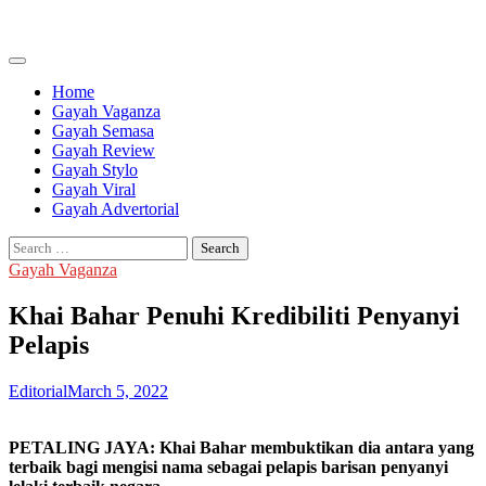
Skip
to
content
Home
Gayah Vaganza
Gayah Semasa
Gayah Review
Gayah Stylo
Gayah Viral
Gayah Advertorial
Search
for:
Gayah Vaganza
Khai Bahar Penuhi Kredibiliti Penyanyi
Pelapis
Editorial
March 5, 2022
PETALING JAYA: Khai Bahar membuktikan dia antara yang
terbaik bagi mengisi nama sebagai pelapis barisan penyanyi