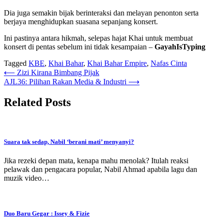
Dia juga semakin bijak berinteraksi dan melayan penonton serta
berjaya menghidupkan suasana sepanjang konsert.
Ini pastinya antara hikmah, selepas hajat Khai untuk membuat
konsert di pentas sebelum ini tidak kesampaian –
GayahIsTyping
Tagged
KBE
,
Khai Bahar
,
Khai Bahar Empire
,
Nafas Cinta
Post
⟵
Zizi Kirana Bimbang Pijak
AJL36: Pilihan Rakan Media & Industri
⟶
navigation
Related Posts
Suara tak sedap, Nabil ‘berani mati’ menyanyi?
Jika rezeki depan mata, kenapa mahu menolak? Itulah reaksi
pelawak dan pengacara popular, Nabil Ahmad apabila lagu dan
muzik video…
Duo Baru Gegar : Issey & Fizie