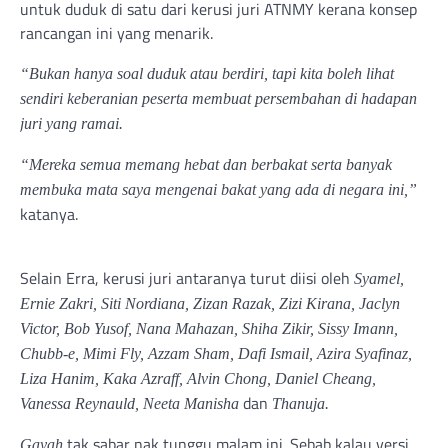
untuk duduk di satu dari kerusi juri ATNMY kerana konsep
rancangan ini yang menarik.
“Bukan hanya soal duduk atau berdiri, tapi kita boleh lihat
sendiri keberanian peserta membuat persembahan di hadapan
juri yang ramai.
“Mereka semua memang hebat dan berbakat serta banyak
membuka mata saya mengenai bakat yang ada di negara ini,”
katanya.
Selain Erra, kerusi juri antaranya turut diisi oleh
Syamel,
Ernie Zakri, Siti Nordiana, Zizan Razak, Zizi Kirana, Jaclyn
Victor, Bob Yusof, Nana Mahazan, Shiha Zikir, Sissy Imann,
Chubb-e, Mimi Fly, Azzam Sham, Dafi Ismail, Azira Syafinaz,
Liza Hanim, Kaka Azraff, Alvin Chong, Daniel Cheang,
dan
Vanessa Reynauld, Neeta Manisha
Thanuja.
tak sabar nak tunggu malam ini. Sebab kalau versi
Gayah