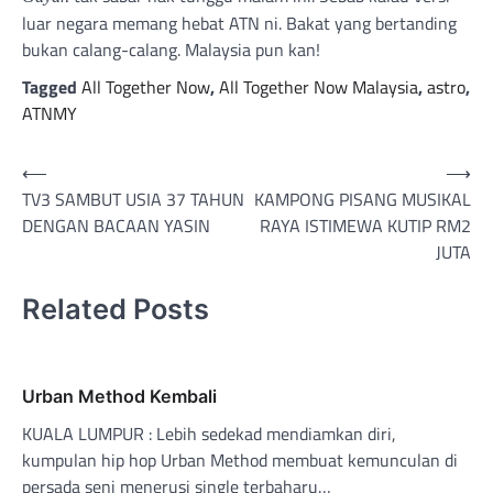
luar negara memang hebat ATN ni. Bakat yang bertanding
bukan calang-calang. Malaysia pun kan!
Tagged
All Together Now
,
All Together Now Malaysia
,
astro
,
ATNMY
Post
⟵
⟶
TV3 SAMBUT USIA 37 TAHUN
KAMPONG PISANG MUSIKAL
navigation
DENGAN BACAAN YASIN
RAYA ISTIMEWA KUTIP RM2
JUTA
Related Posts
Urban Method Kembali
KUALA LUMPUR : Lebih sedekad mendiamkan diri,
kumpulan hip hop Urban Method membuat kemunculan di
persada seni menerusi single terbaharu…