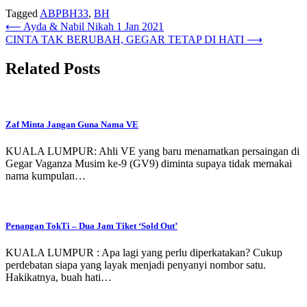
Tagged
ABPBH33
,
BH
Post
⟵
Ayda & Nabil Nikah 1 Jan 2021
CINTA TAK BERUBAH, GEGAR TETAP DI HATI
⟶
navigation
Related Posts
Zaf Minta Jangan Guna Nama VE
KUALA LUMPUR: Ahli VE yang baru menamatkan persaingan di
Gegar Vaganza Musim ke-9 (GV9) diminta supaya tidak memakai
nama kumpulan…
Penangan TokTi – Dua Jam Tiket ‘Sold Out’
KUALA LUMPUR : Apa lagi yang perlu diperkatakan? Cukup
perdebatan siapa yang layak menjadi penyanyi nombor satu.
Hakikatnya, buah hati…