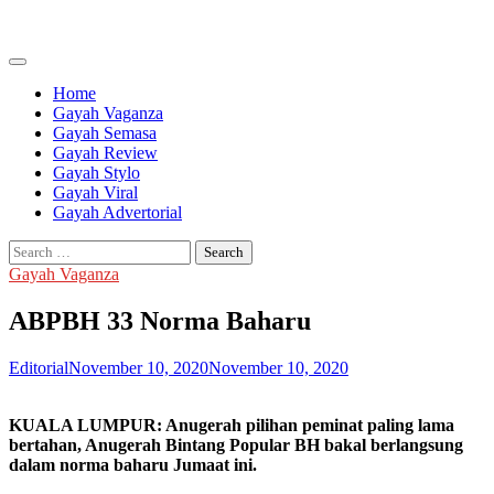
Skip
to
content
Home
Gayah Vaganza
Gayah Semasa
Gayah Review
Gayah Stylo
Gayah Viral
Gayah Advertorial
Search
for:
Gayah Vaganza
ABPBH 33 Norma Baharu
Editorial
November 10, 2020
November 10, 2020
KUALA LUMPUR: Anugerah pilihan peminat paling lama
bertahan, Anugerah Bintang Popular BH bakal berlangsung
dalam norma baharu Jumaat ini.