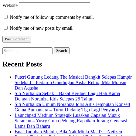
Website
Notify me of follow-up comments by email.
Notify me of new posts by email.
Search
for:
Recent Posts
Puteri Gunung Ledang The Musical Bangkit Selepas Hampir
Sedekad – Pertaruh Gandingan Aisha Retno, Mila Mohsin
Dan Aqasha
Siti Nurhaliza Sebak – Bakal Berduet Lagu Hati Kama
Dengan Noraniza Idris Selepas 25 Tahun
Siti Nurhaliza Umum Noraniza Idris Artis Jemputan Konsert
Gema Bumantara – Turut Undang Tiga Lagi Penyanyi
Launchpad Medium Strategik Luaskan Capaian Muzik
Serantau – Yusry Guna Peluang Rapatkan Jurang Generasi
Lama Dan Baharu
Buat Tuduhan Melulu, Bila Nak Minta Maaf? – Netizen