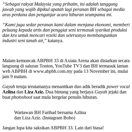
“Sebagai rakyat Malaysia yang prihatin, ini adalah tanggung
jawab yang wajib dipikul apatah lagi peranan BH sebagai media
arus perdana dan penganjur acara hiburan seumpama ini.
“Kami juga sedar peranan kami dalam menjana ekonomi, memberi
peluang kepada artis dan penggiat seni termasuk syarikat produksi
dan kru untuk mencari rezeki dan seterusnya membangunkan
industri seni tanah air,”
katanya.
Malam kemuncak ABPBH 33 di Axiata Arena akan disiarkan secara
langsung di saluran Tonton, YouTube TV3 dan BH termasuk laman
web ABPBH di www.abpbh.com.my pada 13 November ini, mulai
jam 9 malam.
Gayah
teruja terutamanya menantikan duo adik beradik
power vocal
Azlina
dan
Liza Aziz.
Dua bintang yang berjaya
Gayah
jejaki dan
buat
photoshoot
saat mula bergelar penulis hiburan.
Wartawan BH Farihad bersama Azlina
dan Liza Aziz. (Instagram Bobo)
Jangan lupa kita saksikan ABPBH 33. Lain dari biasa!