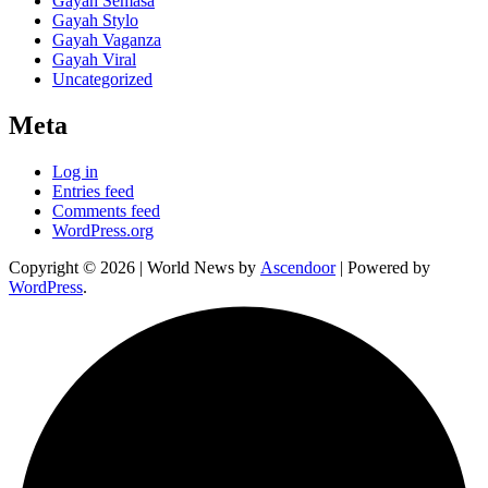
Gayah Semasa
Gayah Stylo
Gayah Vaganza
Gayah Viral
Uncategorized
Meta
Log in
Entries feed
Comments feed
WordPress.org
Copyright © 2026
| World News by
Ascendoor
| Powered by
WordPress
.