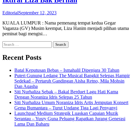
Editorial
September 12, 2023
KUALA LUMPUR : Nama pemenang tempat kedua Gegar
Vaganza (GV) Musim keempat, Liza Hanim menjadi pilihan utama
peminat bagi mengisi…
Search
for:
Recent Posts
Batal Keputusan Bebas – Ismahalil Dipenjara 30 Tahun
Puteri Gunung Ledang The Musical Bangkit Selepas Hampir
Sedekad – Pertaruh Gandingan Aisha Retno, Mila Mohsin
Dan Aqasha
Siti Nurhaliza Sebak – Bakal Berduet Lagu Hati Kama
Dengan Noraniza Idris Selepas 25 Tahun
Siti Nurhaliza Umum Noraniza Idris Artis Jemputan Konsert
Gema Bumantara – Turut Undang Tiga Lagi Penyanyi
Launchpad Medium Strategik Luaskan Capaian Muzik
Serantau – Yusry Guna Peluang Rapatkan Jurang Generasi
Lama Dan Baharu