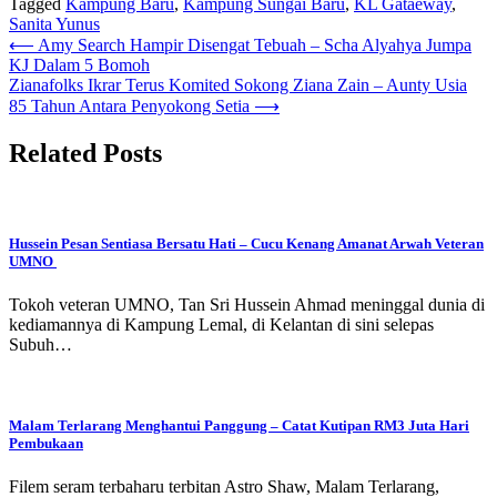
Tagged
Kampung Baru
,
Kampung Sungai Baru
,
KL Gataeway
,
Sanita Yunus
Post
⟵
Amy Search Hampir Disengat Tebuah – Scha Alyahya Jumpa
KJ Dalam 5 Bomoh
navigation
Zianafolks Ikrar Terus Komited Sokong Ziana Zain – Aunty Usia
85 Tahun Antara Penyokong Setia
⟶
Related Posts
Hussein Pesan Sentiasa Bersatu Hati – Cucu Kenang Amanat Arwah Veteran
UMNO
Tokoh veteran UMNO, Tan Sri Hussein Ahmad meninggal dunia di
kediamannya di Kampung Lemal, di Kelantan di sini selepas
Subuh…
Malam Terlarang Menghantui Panggung – Catat Kutipan RM3 Juta Hari
Pembukaan
Filem seram terbaharu terbitan Astro Shaw, Malam Terlarang,