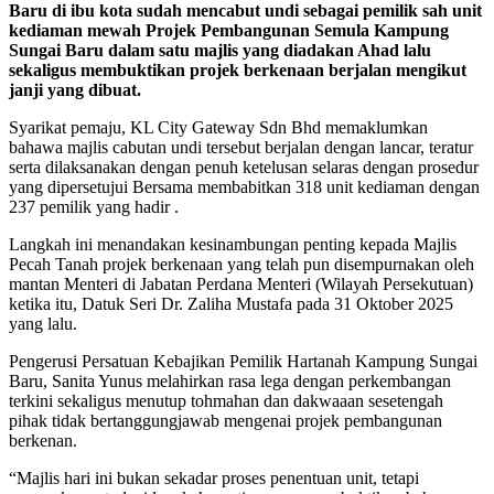
Baru di ibu kota sudah mencabut undi sebagai pemilik sah unit
kediaman mewah Projek Pembangunan Semula Kampung
Sungai Baru dalam satu majlis yang diadakan Ahad lalu
sekaligus membuktikan projek berkenaan berjalan mengikut
janji yang dibuat.
Syarikat pemaju, KL City Gateway Sdn Bhd memaklumkan
bahawa majlis cabutan undi tersebut berjalan dengan lancar, teratur
serta dilaksanakan dengan penuh ketelusan selaras dengan prosedur
yang dipersetujui Bersama membabitkan 318 unit kediaman dengan
237 pemilik yang hadir .
Langkah ini menandakan kesinambungan penting kepada Majlis
Pecah Tanah projek berkenaan yang telah pun disempurnakan oleh
mantan Menteri di Jabatan Perdana Menteri (Wilayah Persekutuan)
ketika itu, Datuk Seri Dr. Zaliha Mustafa pada 31 Oktober 2025
yang lalu.
Pengerusi Persatuan Kebajikan Pemilik Hartanah Kampung Sungai
Baru, Sanita Yunus melahirkan rasa lega dengan perkembangan
terkini sekaligus menutup tohmahan dan dakwaaan sesetengah
pihak tidak bertanggungjawab mengenai projek pembangunan
berkenan.
“Majlis hari ini bukan sekadar proses penentuan unit, tetapi