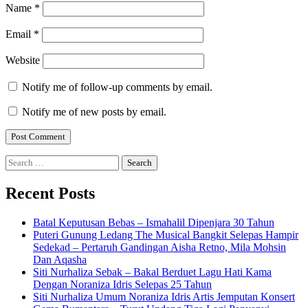
Name
*
Email
*
Website
Notify me of follow-up comments by email.
Notify me of new posts by email.
Search
for:
Recent Posts
Batal Keputusan Bebas – Ismahalil Dipenjara 30 Tahun
Puteri Gunung Ledang The Musical Bangkit Selepas Hampir
Sedekad – Pertaruh Gandingan Aisha Retno, Mila Mohsin
Dan Aqasha
Siti Nurhaliza Sebak – Bakal Berduet Lagu Hati Kama
Dengan Noraniza Idris Selepas 25 Tahun
Siti Nurhaliza Umum Noraniza Idris Artis Jemputan Konsert