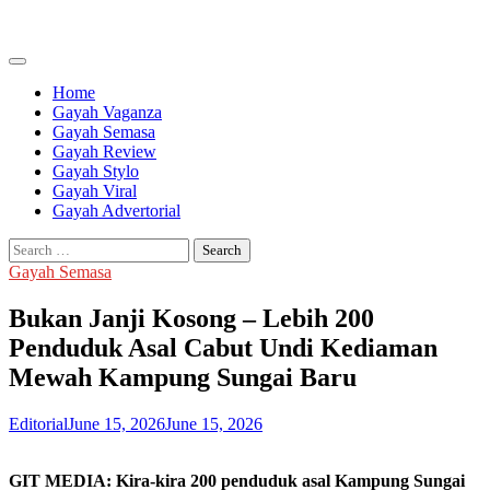
Skip
to
content
Home
Gayah Vaganza
Gayah Semasa
Gayah Review
Gayah Stylo
Gayah Viral
Gayah Advertorial
Search
for:
Gayah Semasa
Bukan Janji Kosong – Lebih 200
Penduduk Asal Cabut Undi Kediaman
Mewah Kampung Sungai Baru
Editorial
June 15, 2026
June 15, 2026
GIT MEDIA: Kira-kira 200 penduduk asal Kampung Sungai