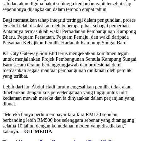
sah dan akan diguna pakai sehingga kediaman ganti tersebut siap
sepenuhnya dijangkakan dalam tempoh empat tahun.
Bagi memastikan tahap integriti tertinggi dalam pengundian, proses
tersebut telah disaksikan oleh beberapa pihak sebagai pemerhati.
Antaranya termasuklah wakil Perbadanan Pembangunan Kampong
Bharu, Peguam Persatuan, Peguam Pemaju, dan wakil daripada
Persatuan Kebajikan Pemilik Hartanah Kampung Sungai Baru.
KL City Gateway Sdn Bhd terus mengekalkan komitmen teguh
untuk menjalankan Projek Pembangunan Semula Kampung Sungai
Baru secara teratur, bertanggungjawab dan profesional demi
memastikan segala manfaat pembangunan dinikmati oleh pemilik
yang terlibat.
Lebih dari itu, Abdul Hadi turut mengesahkan pemilik tidak akan
dibebankan dengan kos penyelengaraan yang tinggi untuk unit
kediaman mewah mereka dan ia dinyatakan dalam perjanjian yang
dibuat.
“Mereka hanya perlu membayar kira-kira RM120 sebulan
berbanding lebih RM500 kos selenggara sebenar yang ditanggung
selama 10 tahun dengan kemudahan moden yang disediakan,”
katanya. –
GIT MEDIA