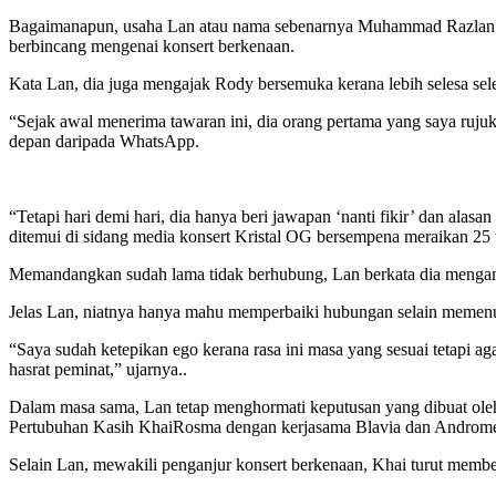
Bagaimanapun, usaha Lan atau nama sebenarnya Muhammad Razlan Mo
berbincang mengenai konsert berkenaan.
Kata Lan, dia juga mengajak Rody bersemuka kerana lebih selesa se
“Sejak awal menerima tawaran ini, dia orang pertama yang saya ruj
depan daripada WhatsApp.
“Tetapi hari demi hari, dia hanya beri jawapan ‘nanti fikir’ dan ala
ditemui di sidang media konsert Kristal OG bersempena meraikan 25
Memandangkan sudah lama tidak berhubung, Lan berkata dia mengam
Jelas Lan, niatnya hanya mahu memperbaiki hubungan selain memenu
“Saya sudah ketepikan ego kerana rasa ini masa yang sesuai tetapi a
hasrat peminat,” ujarnya..
Dalam masa sama, Lan tetap menghormati keputusan yang dibuat ole
Pertubuhan Kasih KhaiRosma dengan kerjasama Blavia dan Androm
Selain Lan, mewakili penganjur konsert berkenaan, Khai turut mem