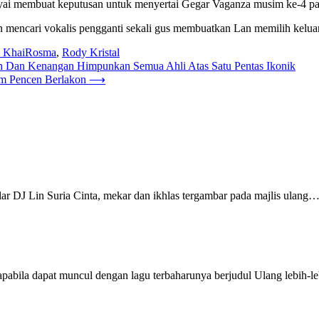
cayai membuat keputusan untuk menyertai Gegar Vaganza musim ke-4 pa
mencari vokalis pengganti sekali gus membuatkan Lan memilih keluar
h KhaiRosma
,
Rody Kristal
rah Dan Kenangan Himpunkan Semua Ahli Atas Satu Pentas Ikonik
um Pencen Berlakon
⟶
 DJ Lin Suria Cinta, mekar dan ikhlas tergambar pada majlis ulang
pabila dapat muncul dengan lagu terbaharunya berjudul Ulang lebih-l