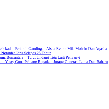
edekad – Pertaruh Gandingan Aisha Retno, Mila Mohsin Dan Aqasha
 Noraniza Idris Selepas 25 Tahun
Gema Bumantara – Turut Undang Tiga Lagi Penyanyi
u – Yusry Guna Peluang Rapatkan Jurang Generasi Lama Dan Baharu