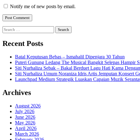
Notify me of new posts by email.
Search
for:
Recent Posts
Batal Keputusan Bebas – Ismahalil Dipenjara 30 Tahun
Puteri Gunung Ledang The Musical Bangkit Selepas Hampir S
Siti Nurhaliza Sebak – Bakal Berduet Lagu Hati Kama Dengan
Siti Nurhaliza Umum Noraniza Idris Artis Jemputan Konsert 
Launchpad Medium Strategik Luaskan Capaian Muzik Seranta
Archives
August 2026
July 2026
June 2026
May 2026
April 2026
March 2026
February 2026