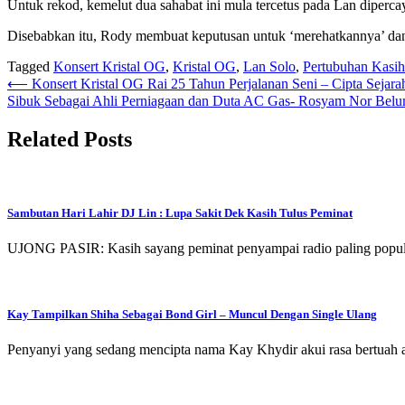
Untuk rekod, kemelut dua sahabat ini mula tercetus pada Lan diper
Disebabkan itu, Rody membuat keputusan untuk ‘merehatkannya’ dan 
Tagged
Konsert Kristal OG
,
Kristal OG
,
Lan Solo
,
Pertubuhan Kasi
Post
⟵
Konsert Kristal OG Rai 25 Tahun Perjalanan Seni – Cipta Seja
Sibuk Sebagai Ahli Perniagaan dan Duta AC Gas- Rosyam Nor Bel
navigation
Related Posts
Sambutan Hari Lahir DJ Lin : Lupa Sakit Dek Kasih Tulus Peminat
UJONG PASIR: Kasih sayang peminat penyampai radio paling popular
Kay Tampilkan Shiha Sebagai Bond Girl – Muncul Dengan Single Ulang
Penyanyi yang sedang mencipta nama Kay Khydir akui rasa bertuah a