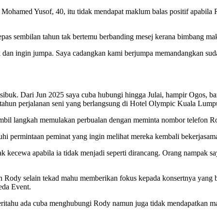
hamed Yusof, 40, itu tidak mendapat maklum balas positif apabila 
lepas sembilan tahun tak bertemu berbanding mesej kerana bimbang mak
uk dan ingin jumpa. Saya cadangkan kami berjumpa memandangkan sudah
san sibuk. Dari Jun 2025 saya cuba hubungi hingga Julai, hampir Ogos, 
 tahun perjalanan seni yang berlangsung di Hotel Olympic Kuala Lump
bil langkah memulakan perbualan dengan meminta nombor telefon Rod
hi permintaan peminat yang ingin melihat mereka kembali bekerjasam
gak kecewa apabila ia tidak menjadi seperti dirancang. Orang nampak s
h Rody selain tekad mahu memberikan fokus kepada konsertnya yang b
eda Event.
beritahu ada cuba menghubungi Rody namun juga tidak mendapatkan m