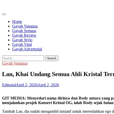
Skip
to
content
Home
Gayah Vaganza
Gayah Semasa
Gayah Review
Gayah Stylo
Gayah Viral
Gayah Advertorial
Search
for:
Gayah Vaganza
Lan, Khai Undang Semua Ahli Kristal Te
Editorial
April 2, 2026
April 2, 2026
GIT MEDIA: Menyedari nama dirinya dan Rody antara yang pali
menjalankan projek Konsert Kristal OG, ialah Rody sejak bulan 
Tambah Lan, dia sudah mengambil inisiatif untuk merendahkan ego d