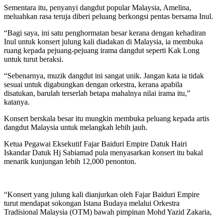
Sementara itu, penyanyi dangdut popular Malaysia, Amelina,
meluahkan rasa teruja diberi peluang berkongsi pentas bersama Inul.
“Bagi saya, ini satu penghormatan besar kerana dengan kehadiran
Inul untuk konsert julung kali diadakan di Malaysia, ia membuka
ruang kepada pejuang-pejuang irama dangdut seperti Kak Long
untuk turut beraksi.
“Sebenarnya, muzik dangdut ini sangat unik. Jangan kata ia tidak
sesuai untuk digabungkan dengan orkestra, kerana apabila
disatukan, barulah terserlah betapa mahalnya nilai irama itu,”
katanya.
Konsert berskala besar itu mungkin membuka peluang kepada artis
dangdut Malaysia untuk melangkah lebih jauh.
Ketua Pegawai Eksekutif Fajar Baiduri Empire Datuk Hairi
Iskandar Datuk Hj Sabiamad pula menyasarkan konsert itu bakal
menarik kunjungan lebih 12,000 penonton.
“Konsert yang julung kali dianjurkan oleh Fajar Baiduri Empire
turut mendapat sokongan Istana Budaya melalui Orkestra
Tradisional Malaysia (OTM) bawah pimpinan Mohd Yazid Zakaria,