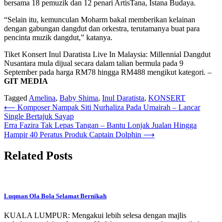
bersama 18 pemuzik dan 12 penari ArtisTana, Istana Budaya.
“Selain itu, kemunculan Moharm bakal memberikan kelainan
dengan gabungan dangdut dan orkestra, terutamanya buat para
pencinta muzik dangdut,” katanya.
Tiket Konsert Inul Daratista Live In Malaysia: Millennial Dangdut
Nusantara mula dijual secara dalam talian bermula pada 9
September pada harga RM78 hingga RM488 mengikut kategori. –
GIT MEDIA
Tagged
Amelina
,
Baby Shima
,
Inul Daratista
,
KONSERT
Post
⟵
Komposer Nampak Siti Nurhaliza Pada Umairah – Lancar
Single Bertajuk Sayap
navigation
Erra Fazira Tak Lepas Tangan – Bantu Lonjak Jualan Hingga
Hampir 40 Peratus Produk Captain Dolphin
⟶
Related Posts
Luqman Ola Bola Selamat Bernikah
KUALA LUMPUR: Mengakui lebih selesa dengan majlis