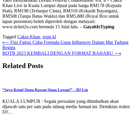
Tiket menyaksikan Dream Festival Collaboration Vol. 4 – Cakra
Khan Live in Kuala Lumpur dijual pada harga RM178 (Kepada
Hati), RM198 (Terlanjur Cinta), RM318 (Kekasih Bayangan),
RM508 (Tanpa Batas Waktu) dan RM5,880 (Royal Box untuk
lapan penonton) boleh diperoleh dengan melayari:
www.ticket2u.com bermula 15 Julai lalu. –
GayahIsTyping
Tagged
Cakra Khan
,
zepp kl
Post
⟵
Fizz Fairuz Cuba Formula Guna Influencer Dalam Mat Tudung
Begins
navigation
BOTB 2023 KEMBALI DENGAN FORMAT BAHARU
⟶
Related Posts
“Saya Kenal Siapa Kawan Siapa Lawan!” – DJ Lin
KUALA LUMPUR : Segala persoalan yang ditimbulkan akan
dijawab satu per satu pada sidang media Jumaat ini. Demikian reaksi
DJ…