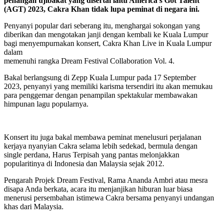
penangan ujibakat yang disertai iaitu America’s Got Talent
(AGT) 2023, Cakra Khan tidak lupa peminat di negara ini.
Penyanyi popular dari seberang itu, menghargai sokongan yang
diberikan dan mengotakan janji dengan kembali ke Kuala Lumpur
bagi menyempurnakan konsert, Cakra Khan Live in Kuala Lumpur
dalam
memenuhi rangka Dream Festival Collaboration Vol. 4.
Bakal berlangsung di Zepp Kuala Lumpur pada 17 September
2023, penyanyi yang memiliki karisma tersendiri itu akan memukau
para penggemar dengan penampilan spektakular membawakan
himpunan lagu popularnya.
Konsert itu juga bakal membawa peminat menelusuri perjalanan
kerjaya nyanyian Cakra selama lebih sedekad, bermula dengan
single perdana, Harus Terpisah yang pantas melonjakkan
popularitinya di Indonesia dan Malaysia sejak 2012.
Pengarah Projek Dream Festival, Rama Ananda Ambri atau mesra
disapa Anda berkata, acara itu menjanjikan hiburan luar biasa
menerusi persembahan istimewa Cakra bersama penyanyi undangan
khas dari Malaysia.