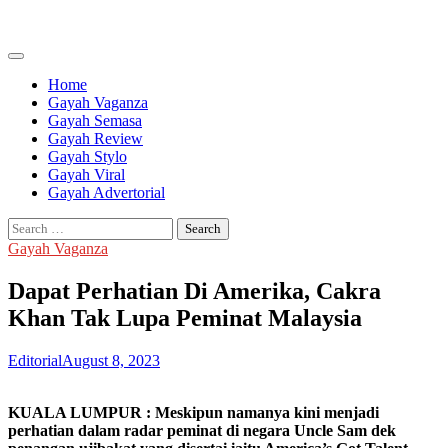
Skip
to
content
Home
Gayah Vaganza
Gayah Semasa
Gayah Review
Gayah Stylo
Gayah Viral
Gayah Advertorial
Search
for:
Gayah Vaganza
Dapat Perhatian Di Amerika, Cakra
Khan Tak Lupa Peminat Malaysia
Editorial
August 8, 2023
KUALA LUMPUR : Meskipun namanya kini menjadi
perhatian dalam radar peminat di negara Uncle Sam dek