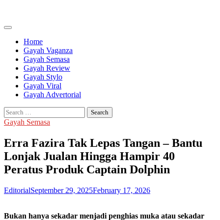
Skip
to
content
Home
Gayah Vaganza
Gayah Semasa
Gayah Review
Gayah Stylo
Gayah Viral
Gayah Advertorial
Search
for:
Gayah Semasa
Erra Fazira Tak Lepas Tangan – Bantu
Lonjak Jualan Hingga Hampir 40
Peratus Produk Captain Dolphin
Editorial
September 29, 2025
February 17, 2026
Bukan hanya sekadar menjadi penghias muka atau sekadar