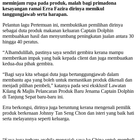
meminjam rupa pada produk, malah bagi primadona
kesayangan ramai Erra Fazira dirinya memikul
tanggungjawab serta harapan.
Pelantun lagu Pertemuan ini, membuktikan pemilihan dirinya
sebagai duta produk makanan keluaran Captain Dolphin
membuahkan hasil dan menyumbang peningkatan jualan antara 30
hingga 40 peratus.
“Alhamdulillah, pastinya saya sendiri gembira kerana mampu
memberikan impak yang baik kepada client dan juga membuatkan
kedua-dua pihak gembira.
“Bagi saya kita sebagai duta juga bertanggungjawab dalam
membantu apa yang boleh untuk memastikan produk dikenali dan
menjadi pilihan pembeli,” katanya pada sesi eksklusif Lawatan
Kilang & Majlis Pelancaran Produk Baru Jenama Captain Dolphin
di Tanjung Sepat baru-baru ini.
Erra berkongsi, dirinya juga beruntung kerana mengenali pemilik
produk berkenaan Johnny Tan Seng Chon dan isteri yang baik hati
serta melayannya seperti keluarga.
“Saya juga terharu apabila mengajak saya ke China untuk membeli