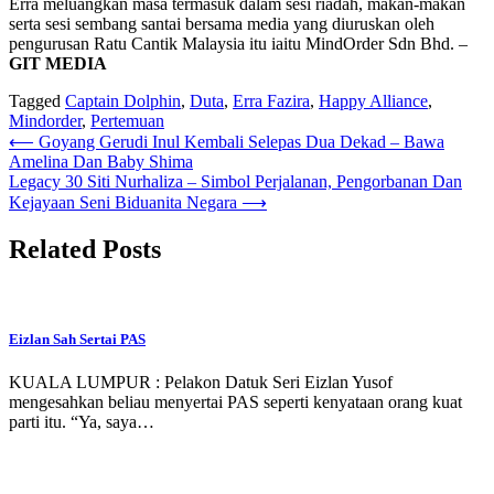
Erra meluangkan masa termasuk dalam sesi riadah, makan-makan
serta sesi sembang santai bersama media yang diuruskan oleh
pengurusan Ratu Cantik Malaysia itu iaitu MindOrder Sdn Bhd. –
GIT MEDIA
Tagged
Captain Dolphin
,
Duta
,
Erra Fazira
,
Happy Alliance
,
Mindorder
,
Pertemuan
Post
⟵
Goyang Gerudi Inul Kembali Selepas Dua Dekad – Bawa
Amelina Dan Baby Shima
navigation
Legacy 30 Siti Nurhaliza – Simbol Perjalanan, Pengorbanan Dan
Kejayaan Seni Biduanita Negara
⟶
Related Posts
Eizlan Sah Sertai PAS
KUALA LUMPUR : Pelakon Datuk Seri Eizlan Yusof
mengesahkan beliau menyertai PAS seperti kenyataan orang kuat
parti itu. “Ya, saya…