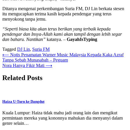
Ditanya mengenai perkembangan Suria FM, DJ Lin berkata stesen
itu mengucapkan terima kasih kepada pendengar yang terus
menyokong tanpa jemu.
“Seperti biasa kita akan terus berikan yang terbaik kepada
pendengar dan Insya-Allah kami akan tampil dengan lebih segar
dan baharu. Nantikan”
katanya. –
GayahIsTyping
Tagged
DJ Lin
,
Suria FM
Post
⟵
Notis Penamatan Warner Music Malaysia Kepada Kaka Azraf
Tanpa Sebab Munasabah – Peguam
navigation
Nora Hanya Fikir Mati
⟶
Related Posts
Haiza U-Turn ke Dangdut
Kuala Lumpur: Haiza tidak mahu jadi orang lain dan mengikut
permintaan mereka yang kononnya mahukan dia menyanyi dalam
genre selain…