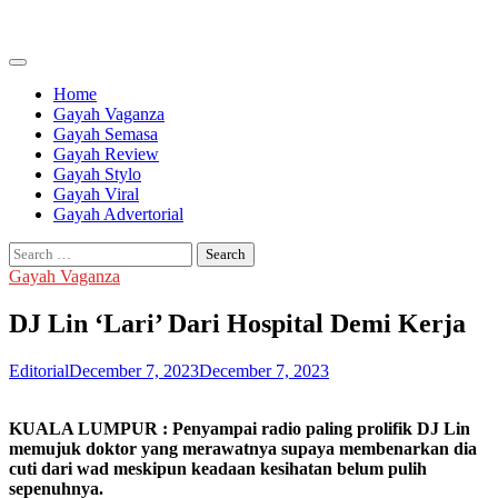
Skip
to
content
Home
Gayah Vaganza
Gayah Semasa
Gayah Review
Gayah Stylo
Gayah Viral
Gayah Advertorial
Search
for:
Gayah Vaganza
DJ Lin ‘Lari’ Dari Hospital Demi Kerja
Editorial
December 7, 2023
December 7, 2023
KUALA LUMPUR : Penyampai radio paling prolifik DJ Lin
memujuk doktor yang merawatnya supaya membenarkan dia
cuti dari wad meskipun keadaan kesihatan belum pulih
sepenuhnya.